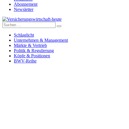
Abonnement
Newsletter
Suche
Versicherungswirtschaft-heute
nach:
Schlaglicht
Unternehmen & Management
Märkte & Vertrieb
Politik & Regulierung
Köpfe & Positionen
BWV-Reihe