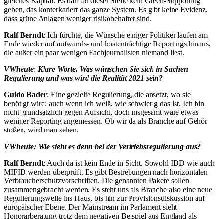
gleiches Kapital. Es darf an dieser Stelle kein Green-Supporting
geben, das konterkariert das ganze System. Es gibt keine Evidenz,
dass grüne Anlagen weniger risikobehaftet sind.
Ralf Berndt
: Ich fürchte, die Wünsche einiger Politiker laufen am
Ende wieder auf aufwands- und kostenträchtige Reportings hinaus,
die außer ein paar wenigen Fachjournalisten niemand liest.
VWheute
:
Klare Worte.
Was wünschen Sie sich in Sachen
Regulierung und was wird die Realität 2021 sein?
Guido Bader
: Eine gezielte Regulierung, die ansetzt, wo sie
benötigt wird; auch wenn ich weiß, wie schwierig das ist. Ich bin
nicht grundsätzlich gegen Aufsicht, doch insgesamt wäre etwas
weniger Reporting angemessen. Ob wir da als Branche auf Gehör
stoßen, wird man sehen.
VWheute:
Wie sieht es denn bei der Vertriebsregulierung aus?
Ralf Berndt
: Auch da ist kein Ende in Sicht. Sowohl IDD wie auch
MIFID werden überprüft. Es gibt Bestrebungen nach horizontalen
Verbraucherschutzvorschriften. Die genannten Pakete sollen
zusammengebracht werden. Es steht uns als Branche also eine neue
Regulierungswelle ins Haus, bis hin zur Provisionsdiskussion auf
europäischer Ebene. Der Mainstream im Parlament sieht
Honorarberatung trotz dem negativen Beispiel aus England als