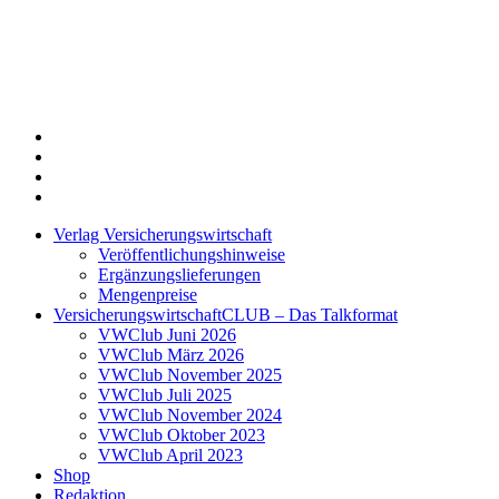
Twitter
Xing
LinkedIn
Login
Verlag Versicherungswirtschaft
Veröffentlichungshinweise
Ergänzungslieferungen
Mengenpreise
VersicherungswirtschaftCLUB – Das Talkformat
VWClub Juni 2026
VWClub März 2026
VWClub November 2025
VWClub Juli 2025
VWClub November 2024
VWClub Oktober 2023
VWClub April 2023
Shop
Redaktion