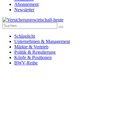
Abonnement
Newsletter
Suche
Versicherungswirtschaft-heute
nach:
Schlaglicht
Unternehmen & Management
Märkte & Vertrieb
Politik & Regulierung
Köpfe & Positionen
BWV-Reihe