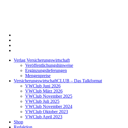
Twitter
Xing
LinkedIn
Login
Verlag Versicherungswirtschaft
Veröffentlichungshinweise
Ergänzungslieferungen
Mengenpreise
VersicherungswirtschaftCLUB – Das Talkformat
VWClub Juni 2026
VWClub März 2026
VWClub November 2025
VWClub Juli 2025
VWClub November 2024
VWClub Oktober 2023
VWClub April 2023
Shop
Redaktion