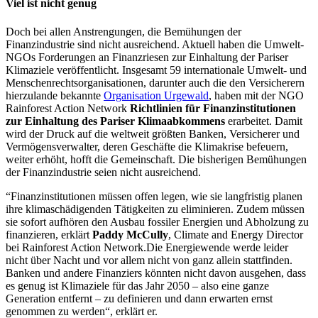
Viel ist nicht genug
Doch bei allen Anstrengungen, die Bemühungen der
Finanzindustrie sind nicht ausreichend. Aktuell haben die Umwelt-
NGOs Forderungen an Finanzriesen zur Einhaltung der Pariser
Klimaziele veröffentlicht. Insgesamt 59 internationale Umwelt- und
Menschenrechtsorganisationen, darunter auch die den Versicherern
hierzulande bekannte
Organisation Urgewald
, haben mit der NGO
Rainforest Action Network
Richtlinien für Finanzinstitutionen
zur Einhaltung des Pariser Klimaabkommens
erarbeitet. Damit
wird der Druck auf die weltweit größten Banken, Versicherer und
Vermögensverwalter, deren Geschäfte die Klimakrise befeuern,
weiter erhöht, hofft die Gemeinschaft. Die bisherigen Bemühungen
der Finanzindustrie seien nicht ausreichend.
“Finanzinstitutionen müssen offen legen, wie sie langfristig planen
ihre klimaschädigenden Tätigkeiten zu eliminieren. Zudem müssen
sie sofort aufhören den Ausbau fossiler Energien und Abholzung zu
finanzieren, erklärt
Paddy McCully
, Climate and Energy Director
bei Rainforest Action Network.Die Energiewende werde leider
nicht über Nacht und vor allem nicht von ganz allein stattfinden.
Banken und andere Finanziers könnten nicht davon ausgehen, dass
es genug ist Klimaziele für das Jahr 2050 – also eine ganze
Generation entfernt – zu definieren und dann erwarten ernst
genommen zu werden“, erklärt er.