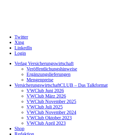
Twitter
Xing
LinkedIn
Login
Verlag Versicherungswirtschaft
Veröffentlichungshinweise
Ergänzungslieferungen
Mengenpreise
VersicherungswirtschaftCLUB – Das Talkformat
VWClub Juni 2026
VWClub März 2026
VWClub November 2025
VWClub Juli 2025
VWClub November 2024
VWClub Oktober 2023
VWClub April 2023
Shop
Redaktion