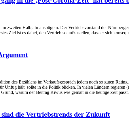
gang in die ‚Post-Corona-Zeit‘ hat bereits
im zweiten Halbjahr ausbügeln. Der Vertriebsvorstand der Nürnberger s
tes Ziel ist es dabei, den Vertrieb so aufzustellen, dass er sich konseq
t Argument
tion des Erzählens im Verkaufsgespräch jedem noch so guten Rating, St
für Unfug hält, sollte in die Politik blicken. In vielen Ländern regie
in Grund, warum der Beitrag Kiwus wie gemalt in die heutige Zeit passt.
 sind die Vertriebstrends der Zukunft