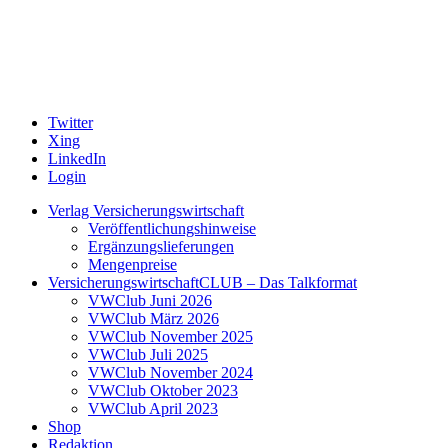
Twitter
Xing
LinkedIn
Login
Verlag Versicherungswirtschaft
Veröffentlichungshinweise
Ergänzungslieferungen
Mengenpreise
VersicherungswirtschaftCLUB – Das Talkformat
VWClub Juni 2026
VWClub März 2026
VWClub November 2025
VWClub Juli 2025
VWClub November 2024
VWClub Oktober 2023
VWClub April 2023
Shop
Redaktion