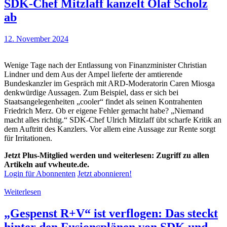
SDK-Chef Mitzlaff kanzelt Olaf Scholz
ab
12. November 2024
Wenige Tage nach der Entlassung von Finanzminister Christian
Lindner und dem Aus der Ampel lieferte der amtierende
Bundeskanzler im Gespräch mit ARD-Moderatorin Caren Miosga
denkwürdige Aussagen. Zum Beispiel, dass er sich bei
Staatsangelegenheiten „cooler“ findet als seinen Kontrahenten
Friedrich Merz. Ob er eigene Fehler gemacht habe? „Niemand
macht alles richtig.“ SDK-Chef Ulrich Mitzlaff übt scharfe Kritik an
dem Auftritt des Kanzlers. Vor allem eine Aussage zur Rente sorgt
für Irritationen.
Jetzt Plus-Mitglied werden und weiterlesen: Zugriff zu allen
Artikeln auf vwheute.de.
Login für Abonnenten
Jetzt abonnieren!
Weiterlesen
„Gespenst R+V“ ist verflogen: Das steckt
hinter den Fusionsplänen von SDK und