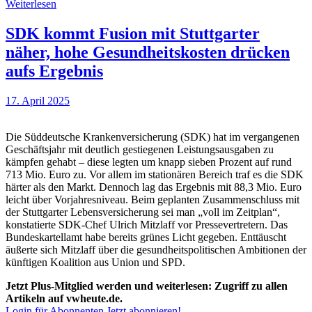
Weiterlesen
SDK kommt Fusion mit Stuttgarter
näher, hohe Gesundheitskosten drücken
aufs Ergebnis
17. April 2025
Die Süddeutsche Krankenversicherung (SDK) hat im vergangenen
Geschäftsjahr mit deutlich gestiegenen Leistungsausgaben zu
kämpfen gehabt – diese legten um knapp sieben Prozent auf rund
713 Mio. Euro zu. Vor allem im stationären Bereich traf es die SDK
härter als den Markt. Dennoch lag das Ergebnis mit 88,3 Mio. Euro
leicht über Vorjahresniveau. Beim geplanten Zusammenschluss mit
der Stuttgarter Lebensversicherung sei man „voll im Zeitplan“,
konstatierte SDK-Chef Ulrich Mitzlaff vor Pressevertretern. Das
Bundeskartellamt habe bereits grünes Licht gegeben. Enttäuscht
äußerte sich Mitzlaff über die gesundheitspolitischen Ambitionen der
künftigen Koalition aus Union und SPD.
Jetzt Plus-Mitglied werden und weiterlesen: Zugriff zu allen
Artikeln auf vwheute.de.
Login für Abonnenten
Jetzt abonnieren!