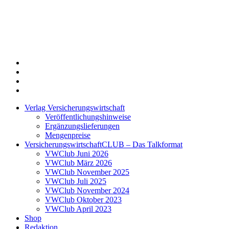
Twitter
Xing
LinkedIn
Login
Verlag Versicherungswirtschaft
Veröffentlichungshinweise
Ergänzungslieferungen
Mengenpreise
VersicherungswirtschaftCLUB – Das Talkformat
VWClub Juni 2026
VWClub März 2026
VWClub November 2025
VWClub Juli 2025
VWClub November 2024
VWClub Oktober 2023
VWClub April 2023
Shop
Redaktion