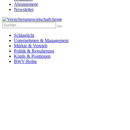
Abonnement
Newsletter
Suche
Versicherungswirtschaft-heute
nach:
Schlaglicht
Unternehmen & Management
Märkte & Vertrieb
Politik & Regulierung
Köpfe & Positionen
BWV-Reihe