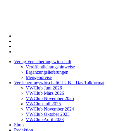
Twitter
Xing
LinkedIn
Login
Verlag Versicherungswirtschaft
Veröffentlichungshinweise
Ergänzungslieferungen
Mengenpreise
VersicherungswirtschaftCLUB – Das Talkformat
VWClub Juni 2026
VWClub März 2026
VWClub November 2025
VWClub Juli 2025
VWClub November 2024
VWClub Oktober 2023
VWClub April 2023
Shop
Redaktion