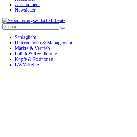
Abonnement
Newsletter
Suche
Versicherungswirtschaft-heute
nach:
Schlaglicht
Unternehmen & Management
Märkte & Vertrieb
Politik & Regulierung
Köpfe & Positionen
BWV-Reihe