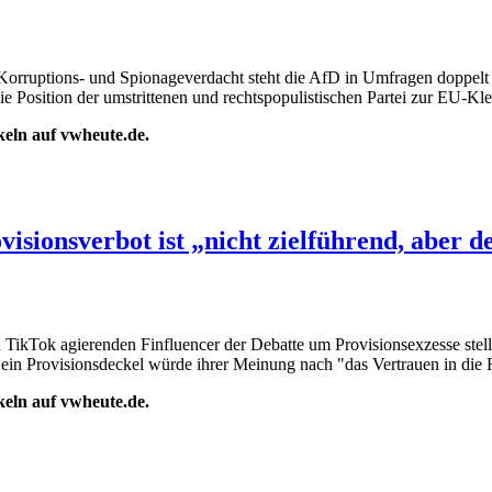
orruptions- und Spionageverdacht steht die AfD in Umfragen doppelt s
e Position der umstrittenen und rechtspopulistischen Partei zur EU-Klei
ikeln auf vwheute.de.
isionsverbot ist „nicht zielführend, aber 
d TikTok agierenden Finfluencer der Debatte um Provisionsexzesse ste
 ein Provisionsdeckel würde ihrer Meinung nach "das Vertrauen in die 
ikeln auf vwheute.de.