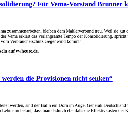
nsolidierung? Für Vema-Vorstand Brunner k
usammenarbeiten, bleiben dem Maklerverbund treu. Weil sie gut organ
der Vema erklärt das verlangsamte Tempo der Konsolidierung, spricht ü
enn vom Verbraucherschutz Gegenwind kommt".
ikeln auf vwheute.de.
werden die Provisionen nicht senken“
eitet werden, sind der Bafin ein Dorn im Auge. Generali Deutschland wi
 Lehmann betont, dass man dadurch ebenfalls die Effektivkosten der Ku