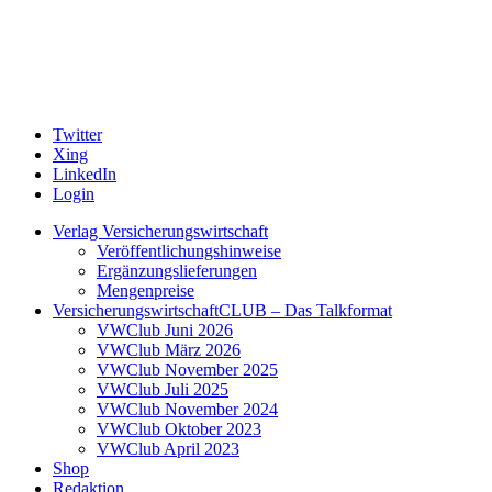
Twitter
Xing
LinkedIn
Login
Verlag Versicherungswirtschaft
Veröffentlichungshinweise
Ergänzungslieferungen
Mengenpreise
VersicherungswirtschaftCLUB – Das Talkformat
VWClub Juni 2026
VWClub März 2026
VWClub November 2025
VWClub Juli 2025
VWClub November 2024
VWClub Oktober 2023
VWClub April 2023
Shop
Redaktion