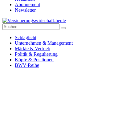
Abonnement
Newsletter
Suche
Versicherungswirtschaft-heute
nach:
Schlaglicht
Unternehmen & Management
Märkte & Vertrieb
Politik & Regulierung
Köpfe & Positionen
BWV-Reihe