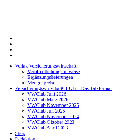
Twitter
Xing
LinkedIn
Login
Verlag Versicherungswirtschaft
Veröffentlichungshinweise
Ergänzungslieferungen
Mengenpreise
VersicherungswirtschaftCLUB – Das Talkformat
VWClub Juni 2026
VWClub März 2026
VWClub November 2025
VWClub Juli 2025
VWClub November 2024
VWClub Oktober 2023
VWClub April 2023
Shop
Redaktion