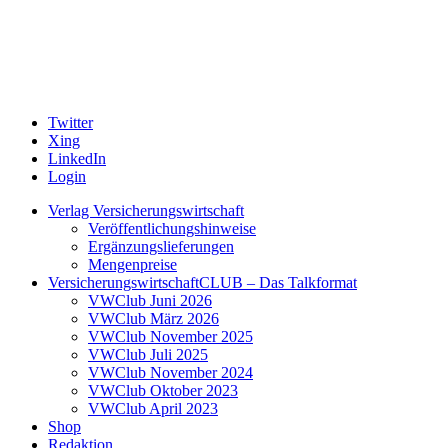
Twitter
Xing
LinkedIn
Login
Verlag Versicherungswirtschaft
Veröffentlichungshinweise
Ergänzungslieferungen
Mengenpreise
VersicherungswirtschaftCLUB – Das Talkformat
VWClub Juni 2026
VWClub März 2026
VWClub November 2025
VWClub Juli 2025
VWClub November 2024
VWClub Oktober 2023
VWClub April 2023
Shop
Redaktion