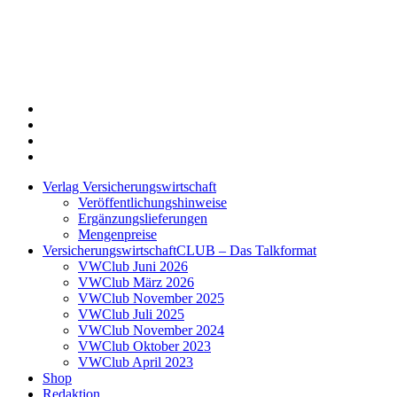
Twitter
Xing
LinkedIn
Login
Verlag Versicherungswirtschaft
Veröffentlichungshinweise
Ergänzungslieferungen
Mengenpreise
VersicherungswirtschaftCLUB – Das Talkformat
VWClub Juni 2026
VWClub März 2026
VWClub November 2025
VWClub Juli 2025
VWClub November 2024
VWClub Oktober 2023
VWClub April 2023
Shop
Redaktion