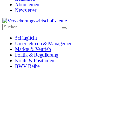
Abonnement
Newsletter
Suche
Versicherungswirtschaft-heute
nach:
Schlaglicht
Unternehmen & Management
Märkte & Vertrieb
Politik & Regulierung
Köpfe & Positionen
BWV-Reihe