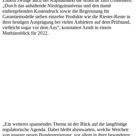
Zudem zwinge auch der Kapitalmarkt die Branche zum Umdenken.
„Durch das anhaltende Niedrigzinsniveau und den damit
einhergehenden Kostendruck sowie die Begrenzung für
Garantiemodelle stehen einzelne Produkte wie die Riester-Rente in
ihrer heutigen Ausprägung bei vielen Anbietern auf dem Prüfstand,
vielleicht sogar vor dem Aus“, konstatiert Arndt in einem
Marktausblick für 2022.
„Ein weiteres spannendes Thema ist der Blick auf die langfristige
regulatorische Agenda. Dabei bleibt abzuwarten, welche Weichen
von unserer neuen Bundesregierung, vor allem in ihrer besonderen