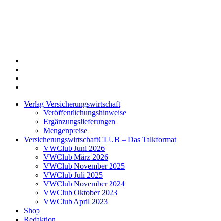
Twitter
Xing
LinkedIn
Login
Verlag Versicherungswirtschaft
Veröffentlichungshinweise
Ergänzungslieferungen
Mengenpreise
VersicherungswirtschaftCLUB – Das Talkformat
VWClub Juni 2026
VWClub März 2026
VWClub November 2025
VWClub Juli 2025
VWClub November 2024
VWClub Oktober 2023
VWClub April 2023
Shop
Redaktion