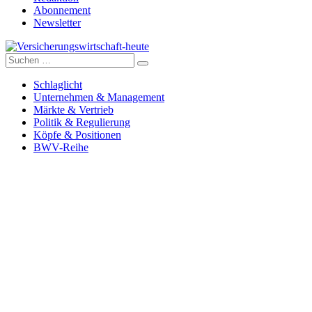
Abonnement
Newsletter
Suche
Versicherungswirtschaft-heute
nach:
Schlaglicht
Unternehmen & Management
Märkte & Vertrieb
Politik & Regulierung
Köpfe & Positionen
BWV-Reihe