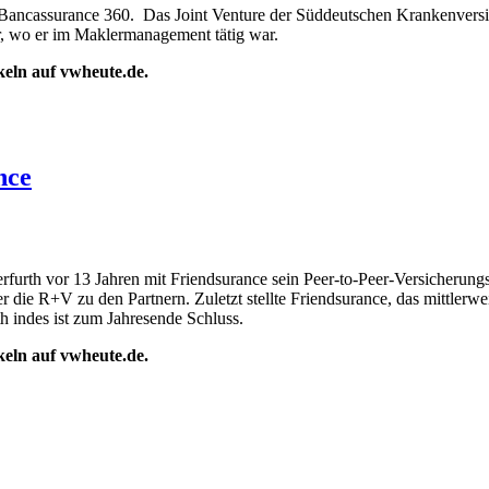
Bancassurance 360. Das Joint Venture der Süddeutschen Krankenversic
 wo er im Maklermanagement tätig war.
ikeln auf vwheute.de.
nce
rth vor 13 Jahren mit Friendsurance sein Peer-to-Peer-Versicherungsm
 die R+V zu den Partnern. Zuletzt stellte Friendsurance, das mittlerw
h indes ist zum Jahresende Schluss.
ikeln auf vwheute.de.