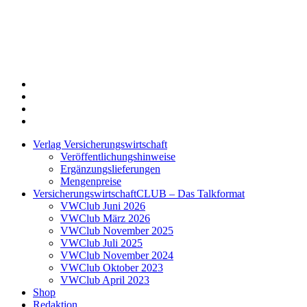
Twitter
Xing
LinkedIn
Login
Verlag Versicherungswirtschaft
Veröffentlichungshinweise
Ergänzungslieferungen
Mengenpreise
VersicherungswirtschaftCLUB – Das Talkformat
VWClub Juni 2026
VWClub März 2026
VWClub November 2025
VWClub Juli 2025
VWClub November 2024
VWClub Oktober 2023
VWClub April 2023
Shop
Redaktion