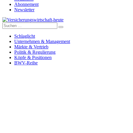
Abonnement
Newsletter
Suche
Versicherungswirtschaft-heute
nach:
Schlaglicht
Unternehmen & Management
Märkte & Vertrieb
Politik & Regulierung
Köpfe & Positionen
BWV-Reihe