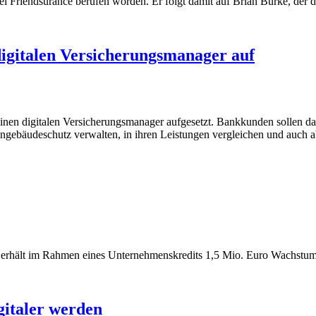
Friendsurance berufen worden. Er folgt damit auf Brian Burke, der das
igitalen Versicherungsmanager auf
einen digitalen Versicherungsmanager aufgesetzt. Bankkunden sollen 
ngebäudeschutz verwalten, in ihren Leistungen vergleichen und auch 
e erhält im Rahmen eines Unternehmenskredits 1,5 Mio. Euro Wachstumsk
gitaler werden