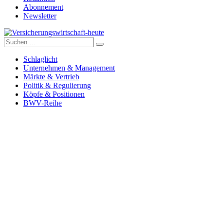
Abonnement
Newsletter
Suche
Versicherungswirtschaft-heute
nach:
Schlaglicht
Unternehmen & Management
Märkte & Vertrieb
Politik & Regulierung
Köpfe & Positionen
BWV-Reihe