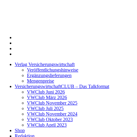
Twitter
Xing
LinkedIn
Login
Verlag Versicherungswirtschaft
Veröffentlichungshinweise
Ergänzungslieferungen
Mengenpreise
VersicherungswirtschaftCLUB – Das Talkformat
VWClub Juni 2026
VWClub März 2026
VWClub November 2025
VWClub Juli 2025
VWClub November 2024
VWClub Oktober 2023
VWClub April 2023
Shop
Redaktion