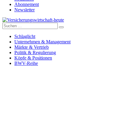
Abonnement
Newsletter
Suche
Versicherungswirtschaft-heute
nach:
Schlaglicht
Unternehmen & Management
Märkte & Vertrieb
Politik & Regulierung
Köpfe & Positionen
BWV-Reihe