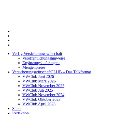
Twitter
Xing
LinkedIn
Login
Verlag Versicherungswirtschaft
Veröffentlichungshinweise
Ergänzungslieferungen
Mengenpreise
VersicherungswirtschaftCLUB – Das Talkformat
VWClub Juni 2026
VWClub März 2026
VWClub November 2025
VWClub Juli 2025
VWClub November 2024
VWClub Oktober 2023
VWClub April 2023
Shop
Redaktion