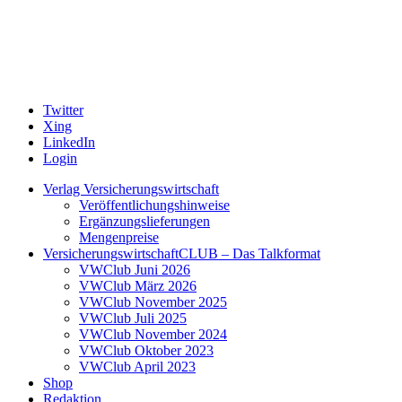
Twitter
Xing
LinkedIn
Login
Verlag Versicherungswirtschaft
Veröffentlichungshinweise
Ergänzungslieferungen
Mengenpreise
VersicherungswirtschaftCLUB – Das Talkformat
VWClub Juni 2026
VWClub März 2026
VWClub November 2025
VWClub Juli 2025
VWClub November 2024
VWClub Oktober 2023
VWClub April 2023
Shop
Redaktion