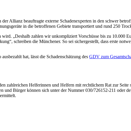
n der Allianz beauftragte externe Schadenexperten in den schwer betr
ngsgeräte in die betroffenen Gebiete transportiert und rund 250 Troc
n wird. „Deshalb zahlen wir unkompliziert Vorschüsse bis zu 10.000 Eu
“, schreiben die Münchener. So sei sichergestellt, dass erste notwen
o ausbezahlt hat, lässt die Schadenschätzung des
GDV zum Gesamtschade
 zahlreichen Helferinnen und Helfern mit rechtlichem Rat zur Seite s
nnen und Bürger können sich unter der Nummer 030/726152-211 oder d
mittelt.