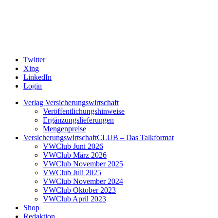
Twitter
Xing
LinkedIn
Login
Verlag Versicherungswirtschaft
Veröffentlichungshinweise
Ergänzungslieferungen
Mengenpreise
VersicherungswirtschaftCLUB – Das Talkformat
VWClub Juni 2026
VWClub März 2026
VWClub November 2025
VWClub Juli 2025
VWClub November 2024
VWClub Oktober 2023
VWClub April 2023
Shop
Redaktion