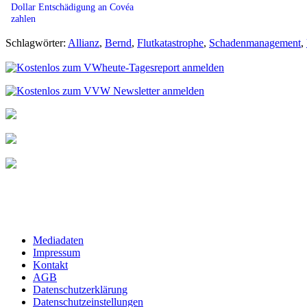
Dollar Entschädigung an Covéa
zahlen
Schlagwörter:
Allianz
,
Bernd
,
Flutkatastrophe
,
Schadenmanagement
,
Mediadaten
Impressum
Kontakt
AGB
Datenschutzerklärung
Datenschutzeinstellungen