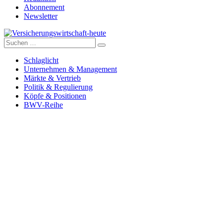
Abonnement
Newsletter
Suche
Versicherungswirtschaft-heute
nach:
Schlaglicht
Unternehmen & Management
Märkte & Vertrieb
Politik & Regulierung
Köpfe & Positionen
BWV-Reihe