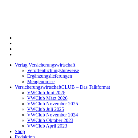
Twitter
Xing
LinkedIn
Login
Verlag Versicherungswirtschaft
Veröffentlichungshinweise
Ergänzungslieferungen
Mengenpreise
VersicherungswirtschaftCLUB – Das Talkformat
VWClub Juni 2026
VWClub März 2026
VWClub November 2025
VWClub Juli 2025
VWClub November 2024
VWClub Oktober 2023
VWClub April 2023
Shop
Redaktion