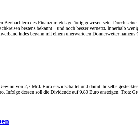
Beobachtern des Finanzumfelds geläufig gewesen sein. Durch seine ve
n Fachkreisen bestens bekannt – und noch besser vernetzt. Innerhalb 
henverband indes begann mit einem unerwarteten Donnerwetter namens
winn von 2,7 Mrd. Euro erwirtschaftet und damit ihr selbstgestecktes 
o. Infolge dessen soll die Dividende auf 9,80 Euro ansteigen. Trotz G
ben