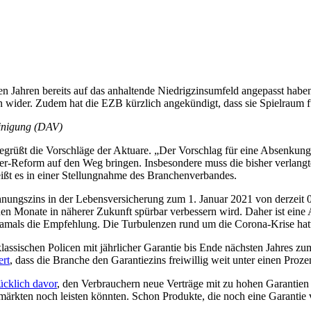
n Jahren bereits auf das anhaltende Niedrigzinsumfeld angepasst habe
 wider. Zudem hat die EZB kürzlich angekündigt, dass sie Spielraum f
einigung (DAV)
grüßt die Vorschläge der Aktuare. „Der Vorschlag für eine Absenkun
ter-Reform auf den Weg bringen. Insbesondere muss die bisher verlangte
ißt es in einer Stellungnahme des Branchenverbandes.
ngszins in der Lebensversicherung zum 1. Januar 2021 von derzeit 0,9
nen Monate in näherer Zukunft spürbar verbessern wird. Daher ist ein
amals die Empfehlung. Die Turbulenzen rund um die Corona-Krise hatt
 klassischen Policen mit jährlicher Garantie bis Ende nächsten Jahres
ert
, dass die Branche den Garantiezins freiwillig weit unter einen Proze
ücklich davor
, den Verbrauchern neue Verträge mit zu hohen Garantien
almärkten noch leisten könnten. Schon Produkte, die noch eine Garantie