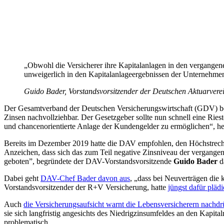
„Obwohl die Versicherer ihre Kapitalanlagen in den vergangene
unweigerlich in den Kapitalanlageergebnissen der Unternehmen
Guido Bader, Vorstandsvorsitzender der Deutschen Aktuarver
Der Gesamtverband der Deutschen Versicherungswirtschaft (GDV) be
Zinsen nachvollziehbar. Der Gesetzgeber sollte nun schnell eine Ries
und chancenorientierte Anlage der Kundengelder zu ermöglichen“, he
Bereits im Dezember 2019 hatte die DAV empfohlen, den Höchstrechnu
Anzeichen, dass sich das zum Teil negative Zinsniveau der vergange
geboten”, begründete der DAV-Vorstandsvorsitzende
Guido Bader
d
Dabei geht
DAV-Chef Bader davon aus
, „dass bei Neuverträgen die
Vorstandsvorsitzender der R+V Versicherung, hatte
jüngst dafür plädi
Auch
die Versicherungsaufsicht warnt die Lebensversicherern nachdr
sie sich langfristig angesichts des Niedrigzinsumfeldes an den Kapit
problematisch.