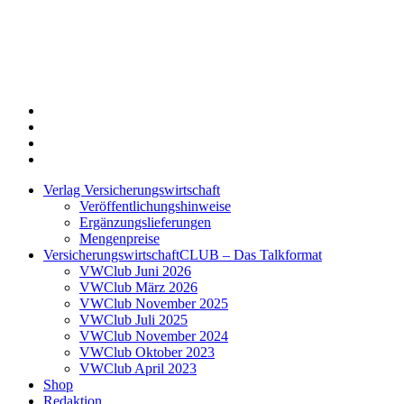
Twitter
Xing
LinkedIn
Login
Verlag Versicherungswirtschaft
Veröffentlichungshinweise
Ergänzungslieferungen
Mengenpreise
VersicherungswirtschaftCLUB – Das Talkformat
VWClub Juni 2026
VWClub März 2026
VWClub November 2025
VWClub Juli 2025
VWClub November 2024
VWClub Oktober 2023
VWClub April 2023
Shop
Redaktion