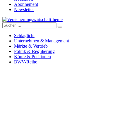
Abonnement
Newsletter
Suche
Versicherungswirtschaft-heute
nach:
Schlaglicht
Unternehmen & Management
Märkte & Vertrieb
Politik & Regulierung
Köpfe & Positionen
BWV-Reihe