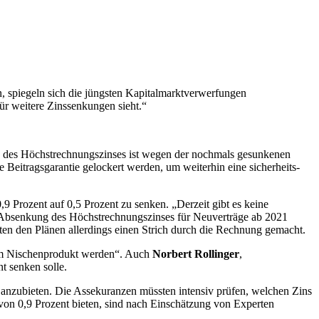
n, spiegeln sich die jüngsten Kapitalmarktverwerfungen
ür weitere Zinssenkungen sieht.“
g des Höchstrechnungszinses ist wegen der nochmals gesunkenen
 Beitragsgarantie gelockert werden, um weiterhin eine sicherheits-
 Prozent auf 0,5 Prozent zu senken. „Derzeit gibt es keine
e Absenkung des Höchstrechnungszinses für Neuverträge ab 2021
en den Plänen allerdings einen Strich durch die Rechnung gemacht.
 zum Nischenprodukt werden“. Auch
Norbert Rollinger
,
nt senken solle.
 anzubieten. Die Assekuranzen müssten intensiv prüfen, welchen Zins
 von 0,9 Prozent bieten, sind nach Einschätzung von Experten