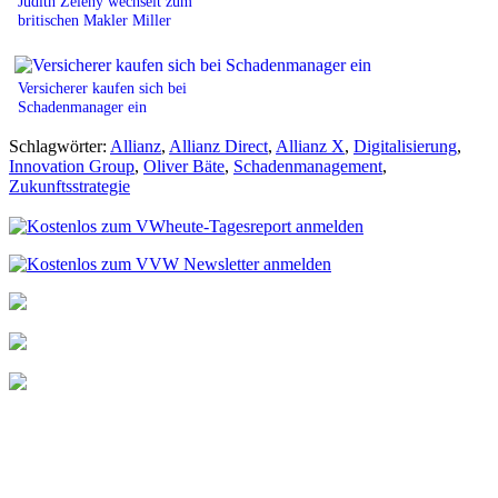
Judith Zeleny wechselt zum
britischen Makler Miller
Versicherer kaufen sich bei
Schadenmanager ein
Schlagwörter:
Allianz
,
Allianz Direct
,
Allianz X
,
Digitalisierung
,
Innovation Group
,
Oliver Bäte
,
Schadenmanagement
,
Zukunftsstrategie