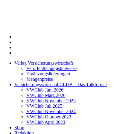
Twitter
Xing
LinkedIn
Login
Verlag Versicherungswirtschaft
Veröffentlichungshinweise
Ergänzungslieferungen
Mengenpreise
VersicherungswirtschaftCLUB – Das Talkformat
VWClub Juni 2026
VWClub März 2026
VWClub November 2025
VWClub Juli 2025
VWClub November 2024
VWClub Oktober 2023
VWClub April 2023
Shop
Redaktion