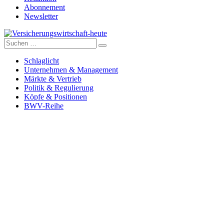
Abonnement
Newsletter
Suche
Versicherungswirtschaft-heute
nach:
Schlaglicht
Unternehmen & Management
Märkte & Vertrieb
Politik & Regulierung
Köpfe & Positionen
BWV-Reihe