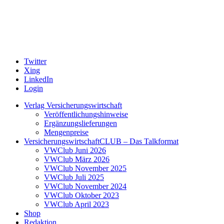
Twitter
Xing
LinkedIn
Login
Verlag Versicherungswirtschaft
Veröffentlichungshinweise
Ergänzungslieferungen
Mengenpreise
VersicherungswirtschaftCLUB – Das Talkformat
VWClub Juni 2026
VWClub März 2026
VWClub November 2025
VWClub Juli 2025
VWClub November 2024
VWClub Oktober 2023
VWClub April 2023
Shop
Redaktion