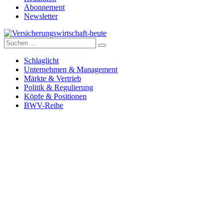
Abonnement
Newsletter
Suche
Versicherungswirtschaft-heute
nach:
Schlaglicht
Unternehmen & Management
Märkte & Vertrieb
Politik & Regulierung
Köpfe & Positionen
BWV-Reihe