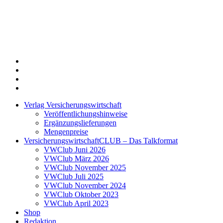
Twitter
Xing
LinkedIn
Login
Verlag Versicherungswirtschaft
Veröffentlichungshinweise
Ergänzungslieferungen
Mengenpreise
VersicherungswirtschaftCLUB – Das Talkformat
VWClub Juni 2026
VWClub März 2026
VWClub November 2025
VWClub Juli 2025
VWClub November 2024
VWClub Oktober 2023
VWClub April 2023
Shop
Redaktion