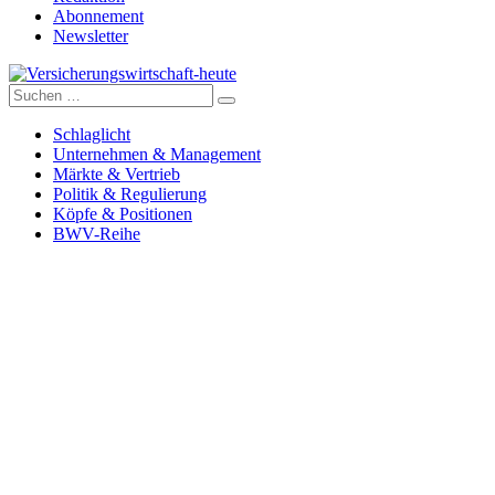
Abonnement
Newsletter
Suche
Versicherungswirtschaft-heute
nach:
Schlaglicht
Unternehmen & Management
Märkte & Vertrieb
Politik & Regulierung
Köpfe & Positionen
BWV-Reihe