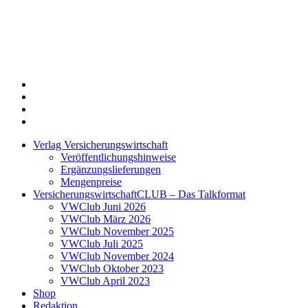
Twitter
Xing
LinkedIn
Login
Verlag Versicherungswirtschaft
Veröffentlichungshinweise
Ergänzungslieferungen
Mengenpreise
VersicherungswirtschaftCLUB – Das Talkformat
VWClub Juni 2026
VWClub März 2026
VWClub November 2025
VWClub Juli 2025
VWClub November 2024
VWClub Oktober 2023
VWClub April 2023
Shop
Redaktion