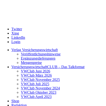
Twitter
Xing
LinkedIn
Login
Verlag Versicherungswirtschaft
Veröffentlichungshinweise
Ergänzungslieferungen
Mengenpreise
VersicherungswirtschaftCLUB – Das Talkformat
VWClub Juni 2026
VWClub März 2026
VWClub November 2025
VWClub Juli 2025
VWClub November 2024
VWClub Oktober 2023
VWClub April 2023
Shop
Redaktion