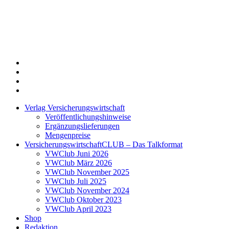
Twitter
Xing
LinkedIn
Login
Verlag Versicherungswirtschaft
Veröffentlichungshinweise
Ergänzungslieferungen
Mengenpreise
VersicherungswirtschaftCLUB – Das Talkformat
VWClub Juni 2026
VWClub März 2026
VWClub November 2025
VWClub Juli 2025
VWClub November 2024
VWClub Oktober 2023
VWClub April 2023
Shop
Redaktion