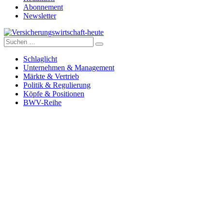
Abonnement
Newsletter
Suche
Versicherungswirtschaft-heute
nach:
Schlaglicht
Unternehmen & Management
Märkte & Vertrieb
Politik & Regulierung
Köpfe & Positionen
BWV-Reihe