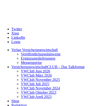
Twitter
Xing
LinkedIn
Login
Verlag Versicherungswirtschaft
Veröffentlichungshinweise
Ergänzungslieferungen
Mengenpreise
VersicherungswirtschaftCLUB – Das Talkformat
VWClub Juni 2026
VWClub März 2026
VWClub November 2025
VWClub Juli 2025
VWClub November 2024
VWClub Oktober 2023
VWClub April 2023
Shop
Redaktion