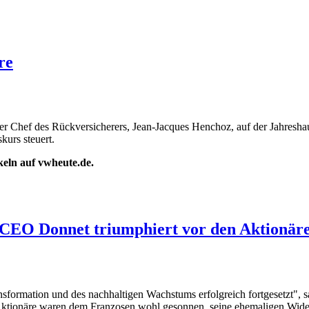
re
t der Chef des Rückversicherers, Jean-Jacques Henchoz, auf der Jahr
kurs steuert.
ikeln auf vwheute.de.
: CEO Donnet triumphiert vor den Aktionär
nsformation und des nachhaltigen Wachstums erfolgreich fortgesetzt", 
Aktionäre waren dem Franzosen wohl gesonnen, seine ehemaligen Widers