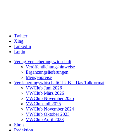
Twitter
Xing
LinkedIn
Login
Verlag Versicherungswirtschaft
Veröffentlichungshinweise
Ergänzungslieferungen
Mengenpreise
VersicherungswirtschaftCLUB – Das Talkformat
VWClub Juni 2026
VWClub März 2026
VWClub November 2025
VWClub Juli 2025
VWClub November 2024
VWClub Oktober 2023
VWClub April 2023
Shop
Redaktion