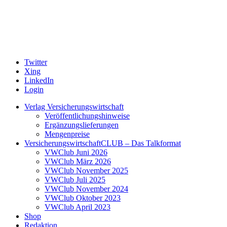
Twitter
Xing
LinkedIn
Login
Verlag Versicherungswirtschaft
Veröffentlichungshinweise
Ergänzungslieferungen
Mengenpreise
VersicherungswirtschaftCLUB – Das Talkformat
VWClub Juni 2026
VWClub März 2026
VWClub November 2025
VWClub Juli 2025
VWClub November 2024
VWClub Oktober 2023
VWClub April 2023
Shop
Redaktion