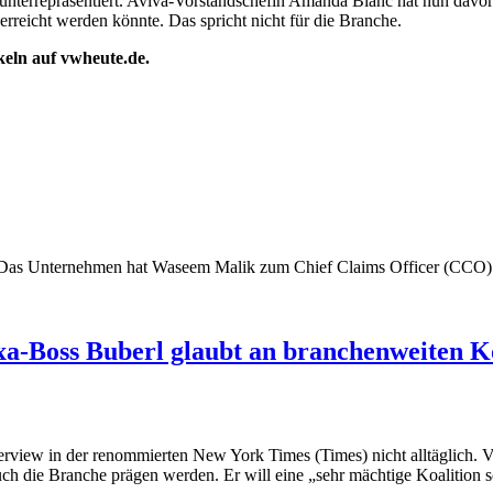
nterrepräsentiert. Aviva-Vorstandschefin Amanda Blanc hat nun davor 
rreicht werden könnte. Das spricht nicht für die Branche.
ikeln auf vwheute.de.
ung: Das Unternehmen hat Waseem Malik zum Chief Claims Officer (CCO
xa-Boss Buberl glaubt an branchenweiten Ko
erview in der renommierten New York Times (Times) nicht alltäglich. 
ch die Branche prägen werden. Er will eine „sehr mächtige Koalition 