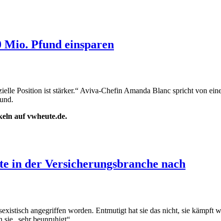
0 Mio. Pfund einsparen
nzielle Position ist stärker.“ Aviva-Chefin Amanda Blanc spricht von e
fund.
ikeln auf vwheute.de.
tte in der Versicherungsbranche nach
tisch angegriffen worden. Entmutigt hat sie das nicht, sie kämpft wei
 sie „sehr beunruhigt“.