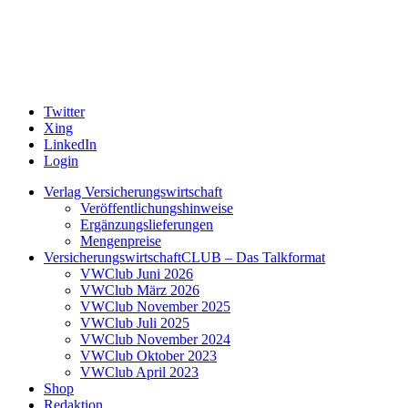
Twitter
Xing
LinkedIn
Login
Verlag Versicherungswirtschaft
Veröffentlichungshinweise
Ergänzungslieferungen
Mengenpreise
VersicherungswirtschaftCLUB – Das Talkformat
VWClub Juni 2026
VWClub März 2026
VWClub November 2025
VWClub Juli 2025
VWClub November 2024
VWClub Oktober 2023
VWClub April 2023
Shop
Redaktion