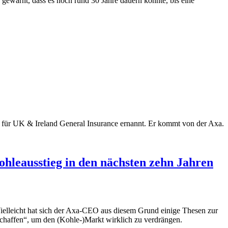
gewarnt, dass es noch rund 30 Jahre dauern könnte, bis eine
) für UK & Ireland General Insurance ernannt. Er kommt von der Axa.
hleausstieg in den nächsten zehn Jahren
Vielleicht hat sich der Axa-CEO aus diesem Grund einige Thesen zur
schaffen“, um den (Kohle-)Markt wirklich zu verdrängen.