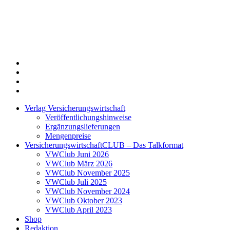
Twitter
Xing
LinkedIn
Login
Verlag Versicherungswirtschaft
Veröffentlichungshinweise
Ergänzungslieferungen
Mengenpreise
VersicherungswirtschaftCLUB – Das Talkformat
VWClub Juni 2026
VWClub März 2026
VWClub November 2025
VWClub Juli 2025
VWClub November 2024
VWClub Oktober 2023
VWClub April 2023
Shop
Redaktion