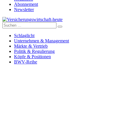
Abonnement
Newsletter
Suche
Versicherungswirtschaft-heute
nach:
Schlaglicht
Unternehmen & Management
Märkte & Vertrieb
Politik & Regulierung
Köpfe & Positionen
BWV-Reihe