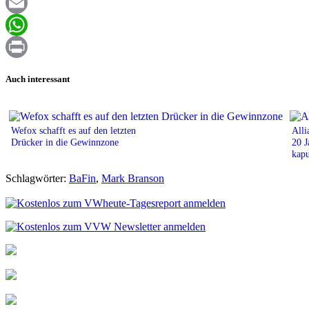
Facebook
Email
WhatsApp
Print
Auch interessant
Wefox schafft es auf den letzten
Alli
Drücker in die Gewinnzone
20 J
kapu
Schlagwörter:
BaFin
,
Mark Branson