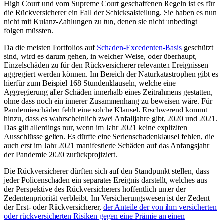
High Court und vom Supreme Court geschaffenen Regeln ist es für
die Rückversicherer ein Fall der Schicksalsteilung. Sie haben es nun
nicht mit Kulanz-Zahlungen zu tun, denen sie nicht unbedingt
folgen müssten.
Da die meisten Portfolios auf
Schaden-Excedenten-Basis
geschützt
sind, wird es darum gehen, in welcher Weise, oder überhaupt,
Einzelschäden zu für den Rückversicherer relevanten Ereignissen
aggregiert werden können. Im Bereich der Naturkatastrophen gibt es
hierfür zum Beispiel 168 Stundenklauseln, welche eine
Aggregierung aller Schäden innerhalb eines Zeitrahmens gestatten,
ohne dass noch ein innerer Zusammenhang zu beweisen wäre. Für
Pandemieschäden fehlt eine solche Klausel. Erschwerend kommt
hinzu, dass es wahrscheinlich zwei Anfalljahre gibt, 2020 und 2021.
Das gilt allerdings nur, wenn im Jahr 2021 keine expliziten
Ausschlüsse gelten. Es dürfte eine Serienschadenklausel fehlen, die
auch erst im Jahr 2021 manifestierte Schäden auf das Anfangsjahr
der Pandemie 2020 zurückprojiziert.
Die Rückversicherer dürften sich auf den Standpunkt stellen, dass
jeder Policenschaden ein separates Ereignis darstellt, welches aus
der Perspektive des Rückversicherers hoffentlich unter der
Zedentenpriorität verbleibt. Im Versicherungswesen ist der Zedent
der Erst- oder Rückversicherer,
der Anteile der von ihm versicherten
oder rückversicherten Risiken gegen eine Prämie an einen