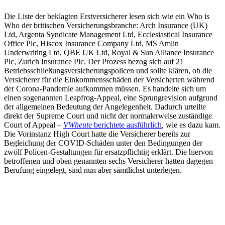
Die Liste der beklagten Erstversicherer lesen sich wie ein Who is
Who der britischen Versicherungsbranche: Arch Insurance (UK)
Ltd, Argenta Syndicate Management Ltd, Ecclesiastical Insurance
Office Plc, Hiscox Insurance Company Ltd, MS Amlin
Underwriting Ltd, QBE UK Ltd, Royal & Sun Alliance Insurance
Plc, Zurich Insurance Plc. Der Prozess bezog sich auf 21
Betriebsschließungsversicherungspolicen und sollte klären, ob die
Versicherer für die Einkommensschäden der Versicherten während
der Corona-Pandemie aufkommen müssen. Es handelte sich um
einen sogenannten Leapfrog-Appeal, eine Sprungrevision aufgrund
der allgemeinen Bedeutung der Angelegenheit. Dadurch urteilte
direkt der Supreme Court und nicht der normalerweise zuständige
Court of Appeal –
VWheute
berichtete ausführlich
,
wie es dazu kam.
Die Vorinstanz High Court hatte die Versicherer bereits zur
Begleichung der COVID-Schäden unter den Bedingungen der
zwölf Policen-Gestaltungen für ersatzpflichtig erklärt. Die hiervon
betroffenen und oben genannten sechs Versicherer hatten dagegen
Berufung eingelegt, sind nun aber sämtlichst unterlegen.