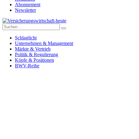
Abonnement
Newsletter
Suche
Versicherungswirtschaft-heute
nach:
Schlaglicht
Unternehmen & Management
Märkte & Vertrieb
Politik & Regulierung
Köpfe & Positionen
BWV-Reihe