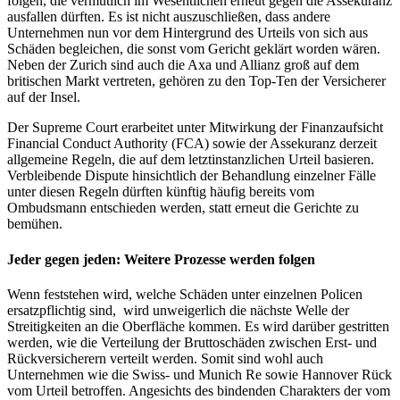
folgen, die vermutlich im Wesentlichen erneut gegen die Assekuranz
ausfallen dürften. Es ist nicht auszuschließen, dass andere
Unternehmen nun vor dem Hintergrund des Urteils von sich aus
Schäden begleichen, die sonst vom Gericht geklärt worden wären.
Neben der Zurich sind auch die Axa und Allianz groß auf dem
britischen Markt vertreten, gehören zu den Top-Ten der Versicherer
auf der Insel.
Der Supreme Court erarbeitet unter Mitwirkung der Finanzaufsicht
Financial Conduct Authority (FCA) sowie der Assekuranz derzeit
allgemeine Regeln, die auf dem letztinstanzlichen Urteil basieren.
Verbleibende Dispute hinsichtlich der Behandlung einzelner Fälle
unter diesen Regeln dürften künftig häufig bereits vom
Ombudsmann entschieden werden, statt erneut die Gerichte zu
bemühen.
Jeder gegen jeden: Weitere Prozesse werden folgen
Wenn feststehen wird, welche Schäden unter einzelnen Policen
ersatzpflichtig sind, wird unweigerlich die nächste Welle der
Streitigkeiten an die Oberfläche kommen. Es wird darüber gestritten
werden, wie die Verteilung der Bruttoschäden zwischen Erst- und
Rückversicherern verteilt werden. Somit sind wohl auch
Unternehmen wie die Swiss- und Munich Re sowie Hannover Rück
vom Urteil betroffen. Angesichts des bindenden Charakters der vom