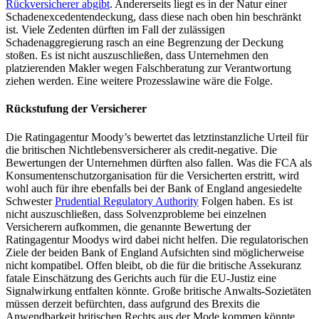
Rückversicherer abgibt
. Andererseits liegt es in der Natur einer
Schadenexcedentendeckung, dass diese nach oben hin beschränkt
ist. Viele Zedenten dürften im Fall der zulässigen
Schadenaggregierung rasch an eine Begrenzung der Deckung
stoßen. Es ist nicht auszuschließen, dass Unternehmen den
platzierenden Makler wegen Falschberatung zur Verantwortung
ziehen werden. Eine weitere Prozesslawine wäre die Folge.
Rückstufung der Versicherer
Die Ratingagentur Moody’s bewertet das letztinstanzliche Urteil für
die britischen Nichtlebensversicherer als credit-negative. Die
Bewertungen der Unternehmen dürften also fallen. Was die FCA als
Konsumentenschutzorganisation für die Versicherten erstritt, wird
wohl auch für ihre ebenfalls bei der Bank of England angesiedelte
Schwester
Prudential Regulatory Authority
Folgen haben. Es ist
nicht auszuschließen, dass Solvenzprobleme bei einzelnen
Versicherern aufkommen, die genannte Bewertung der
Ratingagentur Moodys wird dabei nicht helfen. Die regulatorischen
Ziele der beiden Bank of England Aufsichten sind möglicherweise
nicht kompatibel. Offen bleibt, ob die für die britische Assekuranz
fatale Einschätzung des Gerichts auch für die EU-Justiz eine
Signalwirkung entfalten könnte. Große britische Anwalts-Sozietäten
müssen derzeit befürchten, dass aufgrund des Brexits die
Anwendbarkeit britischen Rechts aus der Mode kommen könnte,