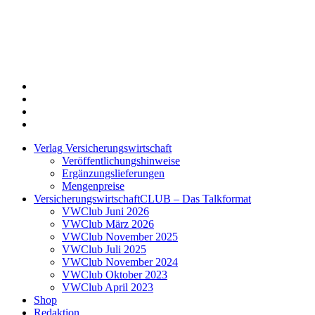
Twitter
Xing
LinkedIn
Login
Verlag Versicherungswirtschaft
Veröffentlichungshinweise
Ergänzungslieferungen
Mengenpreise
VersicherungswirtschaftCLUB – Das Talkformat
VWClub Juni 2026
VWClub März 2026
VWClub November 2025
VWClub Juli 2025
VWClub November 2024
VWClub Oktober 2023
VWClub April 2023
Shop
Redaktion