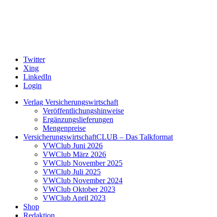
Twitter
Xing
LinkedIn
Login
Verlag Versicherungswirtschaft
Veröffentlichungshinweise
Ergänzungslieferungen
Mengenpreise
VersicherungswirtschaftCLUB – Das Talkformat
VWClub Juni 2026
VWClub März 2026
VWClub November 2025
VWClub Juli 2025
VWClub November 2024
VWClub Oktober 2023
VWClub April 2023
Shop
Redaktion