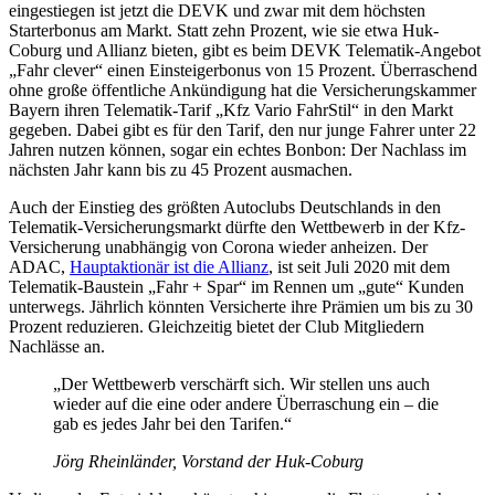
eingestiegen ist jetzt die DEVK und zwar mit dem höchsten
Starterbonus am Markt. Statt zehn Prozent, wie sie etwa Huk-
Coburg und Allianz bieten, gibt es beim DEVK Telematik-Angebot
„Fahr clever“ einen Einsteigerbonus von 15 Prozent. Überraschend
ohne große öffentliche Ankündigung hat die Versicherungskammer
Bayern ihren Telematik-Tarif „Kfz Vario FahrStil“ in den Markt
gegeben. Dabei gibt es für den Tarif, den nur junge Fahrer unter 22
Jahren nutzen können, sogar ein echtes Bonbon: Der Nachlass im
nächsten Jahr kann bis zu 45 Prozent ausmachen.
Auch der Einstieg des größten Autoclubs Deutschlands in den
Telematik-Versicherungsmarkt dürfte den Wettbewerb in der Kfz-
Versicherung unabhängig von Corona wieder anheizen. Der
ADAC,
Hauptaktionär ist die Allianz
, ist seit Juli 2020 mit dem
Telematik-Baustein „Fahr + Spar“ im Rennen um „gute“ Kunden
unterwegs. Jährlich könnten Versicherte ihre Prämien um bis zu 30
Prozent reduzieren. Gleichzeitig bietet der Club Mitgliedern
Nachlässe an.
„Der Wettbewerb verschärft sich. Wir stellen uns auch
wieder auf die eine oder andere Überraschung ein – die
gab es jedes Jahr bei den Tarifen.“
Jörg Rheinländer, Vorstand der Huk-Coburg