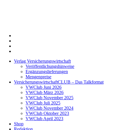
Twitter
Xing
LinkedIn
Login
Verlag Versicherungswirtschaft
Veröffentlichungshinweise
Ergänzungslieferungen
Mengenpreise
VersicherungswirtschaftCLUB – Das Talkformat
VWClub Juni 2026
VWClub März 2026
VWClub November 2025
VWClub Juli 2025
VWClub November 2024
VWClub Oktober 2023
VWClub April 2023
Shop
Redaktion