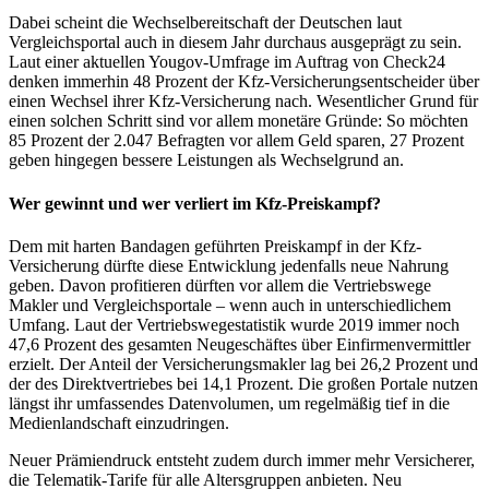
Dabei scheint die Wechselbereitschaft der Deutschen laut
Vergleichsportal auch in diesem Jahr durchaus ausgeprägt zu sein.
Laut einer aktuellen Yougov-Umfrage im Auftrag von Check24
denken immerhin 48 Prozent der Kfz-Versicherungsentscheider über
einen Wechsel ihrer Kfz-Versicherung nach. Wesentlicher Grund für
einen solchen Schritt sind vor allem monetäre Gründe: So möchten
85 Prozent der 2.047 Befragten vor allem Geld sparen, 27 Prozent
geben hingegen bessere Leistungen als Wechselgrund an.
Wer gewinnt und wer verliert im Kfz-Preiskampf?
Dem mit harten Bandagen geführten Preiskampf in der Kfz-
Versicherung dürfte diese Entwicklung jedenfalls neue Nahrung
geben. Davon profitieren dürften vor allem die Vertriebswege
Makler und Vergleichsportale – wenn auch in unterschiedlichem
Umfang. Laut der Vertriebswegestatistik wurde 2019 immer noch
47,6 Prozent des gesamten Neugeschäftes über Einfirmenvermittler
erzielt. Der Anteil der Versicherungsmakler lag bei 26,2 Prozent und
der des Direktvertriebes bei 14,1 Prozent. Die großen Portale nutzen
längst ihr umfassendes Datenvolumen, um regelmäßig tief in die
Medienlandschaft einzudringen.
Neuer Prämiendruck entsteht zudem durch immer mehr Versicherer,
die Telematik-Tarife für alle Altersgruppen anbieten. Neu