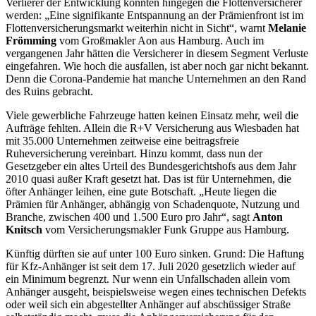
Verlierer der Entwicklung könnten hingegen die Flottenversicherer
werden: „Eine signifikante Entspannung an der Prämienfront ist im
Flottenversicherungsmarkt weiterhin nicht in Sicht“, warnt
Melanie
Frömming
vom Großmakler Aon aus Hamburg. Auch im
vergangenen Jahr hätten die Versicherer in diesem Segment Verluste
eingefahren. Wie hoch die ausfallen, ist aber noch gar nicht bekannt.
Denn die Corona-Pandemie hat manche Unternehmen an den Rand
des Ruins gebracht.
Viele gewerbliche Fahrzeuge hatten keinen Einsatz mehr, weil die
Aufträge fehlten. Allein die R+V Versicherung aus Wiesbaden hat
mit 35.000 Unternehmen zeitweise eine beitragsfreie
Ruheversicherung vereinbart. Hinzu kommt, dass nun der
Gesetzgeber ein altes Urteil des Bundesgerichtshofs aus dem Jahr
2010 quasi außer Kraft gesetzt hat. Das ist für Unternehmen, die
öfter Anhänger leihen, eine gute Botschaft. „Heute liegen die
Prämien für Anhänger, abhängig von Schadenquote, Nutzung und
Branche, zwischen 400 und 1.500 Euro pro Jahr“, sagt
Anton
Knitsch
vom Versicherungsmakler Funk Gruppe aus Hamburg.
Künftig dürften sie auf unter 100 Euro sinken. Grund: Die Haftung
für Kfz-Anhänger ist seit dem 17. Juli 2020 gesetzlich wieder auf
ein Minimum begrenzt. Nur wenn ein Unfallschaden allein vom
Anhänger ausgeht, beispielsweise wegen eines technischen Defekts
oder weil sich ein abgestellter Anhänger auf abschüssiger Straße