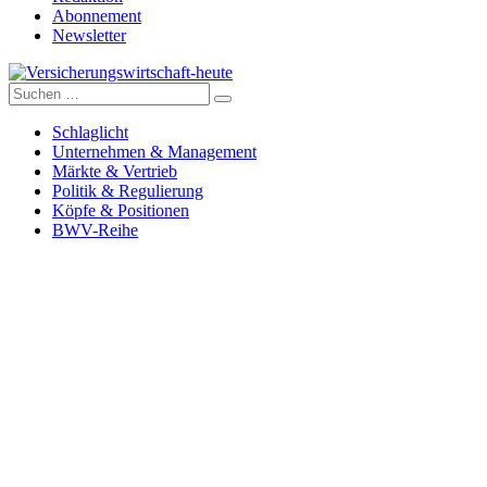
Abonnement
Newsletter
Suche
Versicherungswirtschaft-heute
nach:
Schlaglicht
Unternehmen & Management
Märkte & Vertrieb
Politik & Regulierung
Köpfe & Positionen
BWV-Reihe