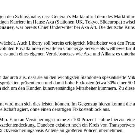
en den Schluss nahe, dass Generali’s Marktauftritt dem des Marktfü
eitigen Karriere im Hause Axa (Stationen UK, Tokyo, Südeuropa) zwisc
onauer
, war bereits Chief Underwriter bei Axa Art. Die deutsche Kuns
wächelt. Auch Liberty soll bereits erfolgreich Mitarbeiter von den Fr
öhnten Privatkunden erwarteten Concierge-Service als wettbewerbsdiff
e es auch eines eigenen Vertriebsnetzes wie Axa und Allianz es unterha
adurch aus, dass sie an den wichtigsten Standorten spezialisierte Mita
projekten präsentieren und damit hohe Fixkosten (etwa 30% einer 50 
dem sich um den Kunden kunstverständige Mitarbeiter kümmern. Zu dies
nt wird man sich dies leisten können. Im Gegenzug hierzu kommt die 
lschaft agiert, ohne einen derartigen Fixkostenblock aus.
n Mio. Euro an Versicherungssumme zu 100 Prozent – ohne hiervon eine
xzedentendeckung. Daneben existiert noch ein Kreis von Transportversi
. Rückversicherungsbasis Anteile an größeren Policen übernehmen.