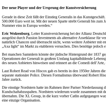
Der neue Player und der Ursprung der Kunstversicherung
Gerade in diese Zeit fällt der Einstieg Generalis in das Kunstgesch
500.000 Euro wert ist. Mit der neuen Sparte strebt Generali bis zu
Nummer eins in Europa werden.“
Eric Wolzenburg
, Leiter Kunstversicherung bei der Allianz Deutsc
ausgelöst durch Passion Investments als alternative Assetklasse für
natürlich Chancen und überrascht nicht, wenn weitere Anbieter mit e
„Axa light“ im Markt zu etablieren versuchen. Dies benötige jedoch 
Bei manchen Sammlern könnte der jüdische Hintergrund der 1837 gegr
Operationen der Generali in großem Umfang kapitalbildende Lebenspol
des neuen Anbieters hinweisen und erinnert an die Comedi dell’Arte, e
Laut Robert Read von Hiscox gab es bereits in den 1950er Jahren die 
separate stationäre Police. Diesen Formalismus überwand Robert Hisco
Jahre zurück.
Die einstige Nordstern hatte im Rahmen ihrer Pariser Niederlassung di
Kundschaftabzuspalten. Nordstern wiederum wurde zusammen mit der
übernahm. Die XL Group, in die kurz vorher Catlin aufgegangen war, 
eine einzige Organisation.