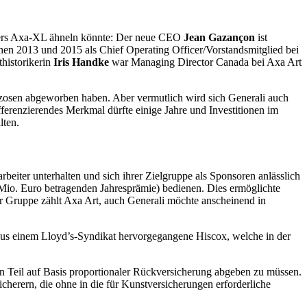
hrers Axa-XL ähneln könnte: Der neue CEO
Jean Gazançon
ist
hen 2013 und 2015 als Chief Operating Officer/Vorstandsmitglied bei
thistorikerin
Iris Handke
war Managing Director Canada bei Axa Art
anzosen abgeworben haben. Aber vermutlich wird sich Generali auch
erenzierendes Merkmal dürfte einige Jahre und Investitionen im
lten.
rbeiter unterhalten und sich ihrer Zielgruppe als Sponsoren anlässlich
Mio. Euro betragenden Jahresprämie) bedienen. Dies ermöglichte
er Gruppe zählt Axa Art, auch Generali möchte anscheinend in
aus einem Lloyd’s-Syndikat hervorgegangene Hiscox, welche in der
n Teil auf Basis proportionaler Rückversicherung abgeben zu müssen.
cherern, die ohne in die für Kunstversicherungen erforderliche