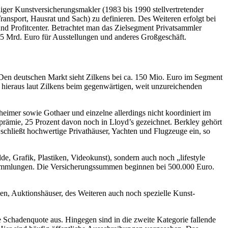
ndiger Kunstversicherungsmakler (1983 bis 1990 stellvertretender
ransport, Hausrat und Sach) zu definieren. Des Weiteren erfolgt bei
und Profitcenter. Betrachtet man das Zielsegment Privatsammler
0,5 Mrd. Euro für Ausstellungen und anderes Großgeschäft.
. Den deutschen Markt sieht Zilkens bei ca. 150 Mio. Euro im Segment
 hieraus laut Zilkens beim gegenwärtigen, weit unzureichenden
eimer sowie Gothaer und einzelne allerdings nicht koordiniert im
oprämie, 25 Prozent davon noch in Lloyd’s gezeichnet. Berkley gehört
schließt hochwertige Privathäuser, Yachten und Flugzeuge ein, so
e, Grafik, Plastiken, Videokunst), sondern auch noch „lifestyle
nsammlungen. Die Versicherungssummen beginnen bei 500.000 Euro.
ien, Auktionshäuser, des Weiteren auch noch spezielle Kunst-
ie Schadenquote aus. Hingegen sind in die zweite Kategorie fallende