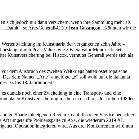
nnen sich jedoch nur dann versichern, wenn ihre Sammlung mehr als
 an. „Damit“, so Arte-Generali-CEO
Jean Gazançon
, „könnten wir die
rke Wertentwicklung im Kunstmarkt der vergangenen zehn Jahre –
bestätigt durch Peak-Values wie z.B. Salvator Mundi – bietet
eiter Kunstversicherung bei Hiscox, vermutet Generali werde sich als
 vor dem Ausbruch des zweiten Weltkriegs hatten osteuropäische
. Das dem Namen „Arte“ angefügte „e“ soll wohl auf die Italianità
des 16. bis 18. Jahrhunderts.
 es damals noch einer Zweiteilung in eine Transport- und eine
tinentalen Kunstversicherung reichen in das Paris der frühen 1980er
ständige Sparte mit eigenen Regeln zu auf diskreten Service bedachter
 Art umgetaufte Pionierssparte zu Axa, die wiederum 2019 XL
eigenen Operation integrieren wird. Aus drei Konkurrenten wird nun