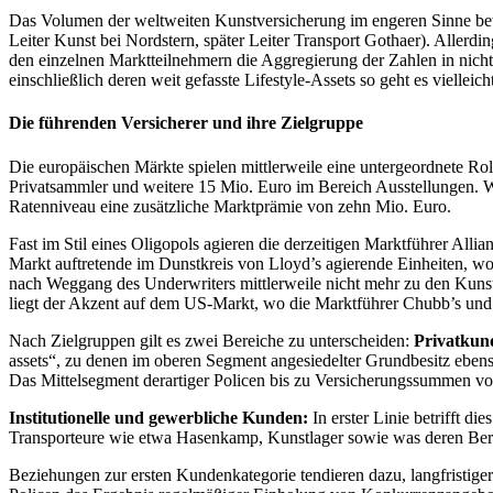
Das Volumen der weltweiten Kunstversicherung im engeren Sinne bet
Leiter Kunst bei Nordstern, später Leiter Transport Gothaer). Allerdi
den einzelnen Marktteilnehmern die Aggregierung der Zahlen in nicht 
einschließlich deren weit gefasste Lifestyle-Assets so geht es viell
Die führenden Versicherer und ihre Zielgruppe
Die europäischen Märkte spielen mittlerweile eine untergeordnete Ro
Privatsammler und weitere 15 Mio. Euro im Bereich Ausstellungen. W
Ratenniveau eine zusätzliche Marktprämie von zehn Mio. Euro.
Fast im Stil eines Oligopols agieren die derzeitigen Marktführer Al
Markt auftretende im Dunstkreis von Lloyd’s agierende Einheiten, wo
nach Weggang des Underwriters mittlerweile nicht mehr zu den Kunstv
liegt der Akzent auf dem US-Markt, wo die Marktführer Chubb’s und
Nach Zielgruppen gilt es zwei Bereiche zu unterscheiden:
Privatkun
assets“, zu denen im oberen Segment angesiedelter Grundbesitz ebe
Das Mittelsegment derartiger Policen bis zu Versicherungssummen v
Institutionelle und gewerbliche Kunden:
In erster Linie betrifft d
Transporteure wie etwa Hasenkamp, Kunstlager sowie was deren Beruf
Beziehungen zur ersten Kundenkategorie tendieren dazu, langfristiger