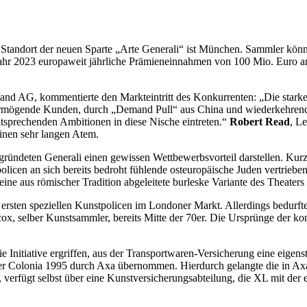
äft. Standort der neuen Sparte „Arte Generali“ ist München. Sammler kö
m Jahr 2023 europaweit jährliche Prämieneinnahmen von 100 Mio. Euro
hland AG, kommentierte den Markteintritt des Konkurrenten: „Die sta
 vermögende Kunden, durch „Demand Pull“ aus China und wiederkehrend 
ntsprechenden Ambitionen in diese Nische eintreten.“
Robert Read
, L
einen sehr langen Atem.
ündeten Generali einen gewissen Wettbewerbsvorteil darstellen. Kurz
icen an sich bereits bedroht fühlende osteuropäische Juden vertrieben
ine aus römischer Tradition abgeleitete burleske Variante des Theaters 
ersten speziellen Kunstpolicen im Londoner Markt. Allerdings bedurfte
x, selber Kunstsammler, bereits Mitte der 70er. Die Ursprünge der kon
e Initiative ergriffen, aus der Transportwaren-Versicherung eine eigen
 Colonia 1995 durch Axa übernommen. Hierdurch gelangte die in Axa
verfügt selbst über eine Kunstversicherungsabteilung, die XL mit der 