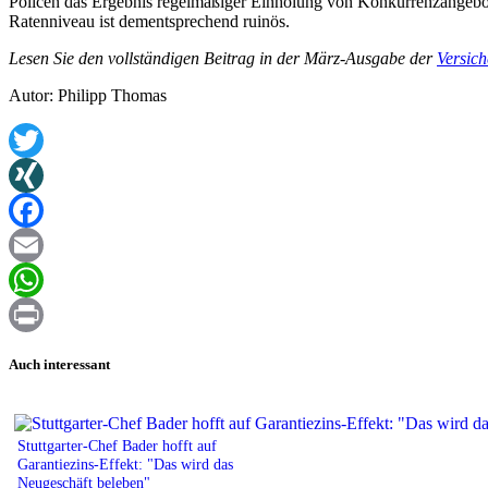
Policen das Ergebnis regelmäßiger Einholung von Konkurrenzangebot
Ratenniveau ist dementsprechend ruinös.
Lesen Sie den vollständigen Beitrag in der März-Ausgabe der
Versich
Autor: Philipp Thomas
Twitter
XING
Facebook
Email
WhatsApp
Print
Auch interessant
Stuttgarter-Chef Bader hofft auf
Garantiezins-Effekt: "Das wird das
Neugeschäft beleben"