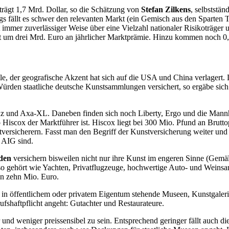
rägt 1,7 Mrd. Dollar, so die Schätzung von
Stefan Zilkens
, selbststä
ngs fällt es schwer den relevanten Markt (ein Gemisch aus den Sparten T
immer zuverlässiger Weise über eine Vielzahl nationaler Risikoträger 
eicht um drei Mrd. Euro an jährlicher Marktprämie. Hinzu kommen noch 
lle, der geografische Akzent hat sich auf die USA und China verlagert
ürden staatliche deutsche Kunstsammlungen versichert, so ergäbe sich
lianz und Axa-XL. Daneben finden sich noch Liberty, Ergo und die Mannh
 Hiscox der Marktführer ist. Hiscox liegt bei 300 Mio. Pfund an Brutt
ersicherern. Fasst man den Begriff der Kunstversicherung weiter und 
 AIG sind.
den
versichern bisweilen nicht nur ihre Kunst im engeren Sinne (Gemäld
nso gehört wie Yachten, Privatflugzeuge, hochwertige Auto- und Wei
on zehn Mio. Euro.
ies in öffentlichem oder privatem Eigentum stehende Museen, Kunstgaler
shaftpflicht angeht: Gutachter und Restaurateure.
 und weniger preissensibel zu sein. Entsprechend geringer fällt auch d