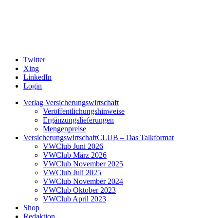
Twitter
Xing
LinkedIn
Login
Verlag Versicherungswirtschaft
Veröffentlichungshinweise
Ergänzungslieferungen
Mengenpreise
VersicherungswirtschaftCLUB – Das Talkformat
VWClub Juni 2026
VWClub März 2026
VWClub November 2025
VWClub Juli 2025
VWClub November 2024
VWClub Oktober 2023
VWClub April 2023
Shop
Redaktion