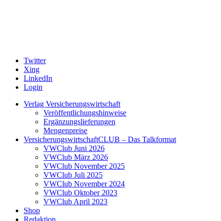
Twitter
Xing
LinkedIn
Login
Verlag Versicherungswirtschaft
Veröffentlichungshinweise
Ergänzungslieferungen
Mengenpreise
VersicherungswirtschaftCLUB – Das Talkformat
VWClub Juni 2026
VWClub März 2026
VWClub November 2025
VWClub Juli 2025
VWClub November 2024
VWClub Oktober 2023
VWClub April 2023
Shop
Redaktion