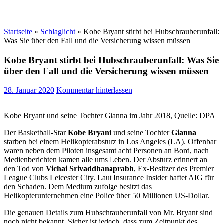
Startseite
»
Schlaglicht
»
Kobe Bryant stirbt bei Hubschrauberunfall:
Was Sie über den Fall und die Versicherung wissen müssen
Kobe Bryant stirbt bei Hubschrauberunfall: Was Sie
über den Fall und die Versicherung wissen müssen
28. Januar 2020
Kommentar hinterlassen
Kobe Bryant und seine Tochter Gianna im Jahr 2018, Quelle: DPA
Der Basketball-Star
Kobe Bryant
und seine Tochter
Gianna
starben bei einem Helikopterabsturz in Los Angeles (LA). Offenbar
waren neben dem Piloten insgesamt acht Personen an Bord, nach
Medienberichten kamen alle ums Leben. Der Absturz erinnert an
den Tod von
Vichai Srivaddhanaprabh
, Ex-Besitzer des Premier
League Clubs Leicester City. Laut Insurance Insider haftet AIG für
den Schaden. Dem Medium zufolge besitzt das
Helikopterunternehmen eine Police über 50 Millionen US-Dollar.
Die genauen Details zum Hubschrauberunfall von Mr. Bryant sind
noch nicht bekannt. Sicher ist jedoch, dass zum Zeitpunkt des