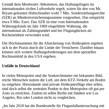
Gemäß dem
Montrealer Abkommen
, das Haftungsfragen im
internationalen zivilen Luftverkehr regelt, wären für den von Mr.
Bryant geleasten Hubschrauber wohl 7 Mio. Sonderziehungsrechte
(SZR) an Mindestversicherungssumme vorgesehen. Das entspricht
etwa 9 Mio. Euro. Das SZR ist eine vom Internationalen
Währungsfonds im Jahr 1969 eingeführte Währung, die
international als Zahlungsmittel und bei Flugunglücken als
Recheneinheit verwendet wird.
Die Höchstsummen für die Absicherung von Helikoptern ergeben
sich in der Praxis durch die Limite der Versicherer. Darüber hinaus
können sich weitere Haftungsforderungen aus dem speziellen
Rechtsumfeld in den USA ergeben.
Unfälle in Deutschland
In vielen Metropolen sind die Senkrechtstarter ein bekanntes Bild,
reiche Menschen nutzen die Luft, um dem KFZ-Verkehr am Boden
zu entgehen. Hierzulande sind private Helikopterflüge eher selten,
sind doch selbst die zentralen Punkte in den Metropolen oft gut per
Auto zu erreichen. Zudem ist selbst Berlin mit Städten wie Los
Angeles, Rio oder London nicht zu vergleichen.
„Im Jahr 2018 hat die Bundesstelle für Flugunfalluntersuchung mit