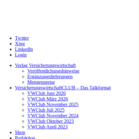
Twitter
Xing
LinkedIn
Login
Verlag Versicherungswirtschaft
Veröffentlichungshinweise
Ergänzungslieferungen
Mengenpreise
VersicherungswirtschaftCLUB – Das Talkformat
VWClub Juni 2026
VWClub März 2026
VWClub November 2025
VWClub Juli 2025
VWClub November 2024
VWClub Oktober 2023
VWClub April 2023
Shop
Redaktion