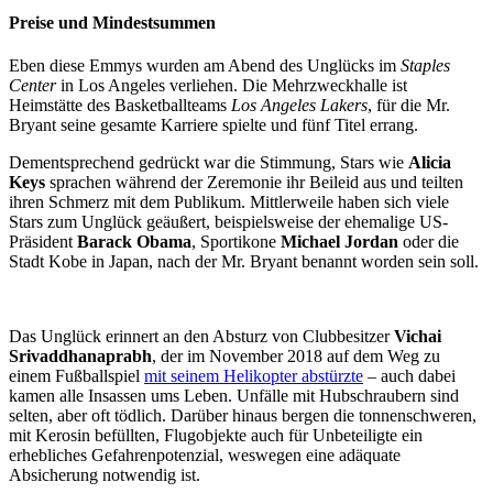
Preise und Mindestsummen
Eben diese Emmys wurden am Abend des Unglücks im
Staples
Center
in Los Angeles verliehen. Die Mehrzweckhalle ist
Heimstätte des Basketballteams
Los Angeles Lakers
, für die Mr.
Bryant seine gesamte Karriere spielte und fünf Titel errang.
Dementsprechend gedrückt war die Stimmung, Stars wie
Alicia
Keys
sprachen während der Zeremonie ihr Beileid aus und teilten
ihren Schmerz mit dem Publikum. Mittlerweile haben sich viele
Stars zum Unglück geäußert, beispielsweise der ehemalige US-
Präsident
Barack Obama
, Sportikone
Michael Jordan
oder die
Stadt Kobe in Japan, nach der Mr. Bryant benannt worden sein soll.
Das Unglück erinnert an den Absturz von Clubbesitzer
Vichai
Srivaddhanaprabh
, der im November 2018 auf dem Weg zu
einem Fußballspiel
mit seinem Helikopter abstürzte
– auch dabei
kamen alle Insassen ums Leben. Unfälle mit Hubschraubern sind
selten, aber oft tödlich. Darüber hinaus bergen die tonnenschweren,
mit Kerosin befüllten, Flugobjekte auch für Unbeteiligte ein
erhebliches Gefahrenpotenzial, weswegen eine adäquate
Absicherung notwendig ist.