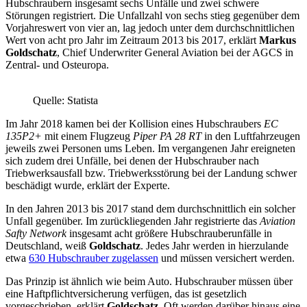
Hubschraubern insgesamt sechs Unfälle und zwei schwere
Störungen registriert. Die Unfallzahl von sechs stieg gegenüber dem
Vorjahreswert von vier an, lag jedoch unter dem durchschnittlichen
Wert von acht pro Jahr im Zeitraum 2013 bis 2017, erklärt
Markus
Goldschatz
, Chief Underwriter General Aviation bei der AGCS in
Zentral- und Osteuropa.
Quelle: Statista
Im Jahr 2018 kamen bei der Kollision eines Hubschraubers
EC
135P2+
mit einem Flugzeug
Piper PA 28 RT
in den Luftfahrzeugen
jeweils zwei Personen ums Leben. Im vergangenen Jahr ereigneten
sich zudem drei Unfälle, bei denen der Hubschrauber nach
Triebwerksausfall bzw. Triebwerksstörung bei der Landung schwer
beschädigt wurde, erklärt der Experte.
In den Jahren 2013 bis 2017 stand dem durchschnittlich ein solcher
Unfall gegenüber. Im zurückliegenden Jahr registrierte das
Aviation
Safty Network
insgesamt acht größere Hubschrauberunfälle in
Deutschland, weiß
Goldschatz
. Jedes Jahr werden in hierzulande
etwa
630 Hubschrauber zugelassen
und müssen versichert werden.
Das Prinzip ist ähnlich wie beim Auto. Hubschrauber müssen über
eine Haftpflichtversicherung verfügen, das ist gesetzlich
vorgeschrieben, erklärt
Goldschatz
. Oft werden darüber hinaus eine