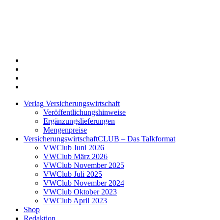
Twitter
Xing
LinkedIn
Login
Verlag Versicherungswirtschaft
Veröffentlichungshinweise
Ergänzungslieferungen
Mengenpreise
VersicherungswirtschaftCLUB – Das Talkformat
VWClub Juni 2026
VWClub März 2026
VWClub November 2025
VWClub Juli 2025
VWClub November 2024
VWClub Oktober 2023
VWClub April 2023
Shop
Redaktion