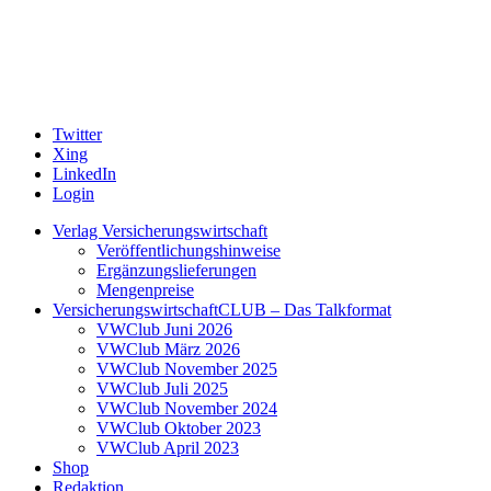
Twitter
Xing
LinkedIn
Login
Verlag Versicherungswirtschaft
Veröffentlichungshinweise
Ergänzungslieferungen
Mengenpreise
VersicherungswirtschaftCLUB – Das Talkformat
VWClub Juni 2026
VWClub März 2026
VWClub November 2025
VWClub Juli 2025
VWClub November 2024
VWClub Oktober 2023
VWClub April 2023
Shop
Redaktion