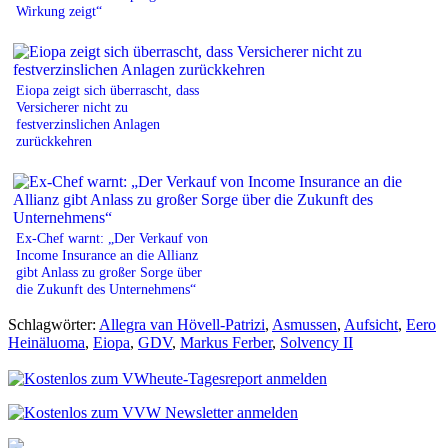
Wirkung zeigt“
Eiopa zeigt sich überrascht, dass
Versicherer nicht zu
festverzinslichen Anlagen
zurückkehren
Ex-Chef warnt: „Der Verkauf von
Income Insurance an die Allianz
gibt Anlass zu großer Sorge über
die Zukunft des Unternehmens“
Schlagwörter:
Allegra van Hövell-Patrizi
,
Asmussen
,
Aufsicht
,
Eero
Heinäluoma
,
Eiopa
,
GDV
,
Markus Ferber
,
Solvency II