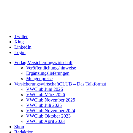
Twitter
Xing
LinkedIn
Login
Verlag Versicherungswirtschaft
Veröffentlichungshinweise
Ergänzungslieferungen
Mengenpreise
VersicherungswirtschaftCLUB – Das Talkformat
VWClub Juni 2026
VWClub März 2026
VWClub November 2025
VWClub Juli 2025
VWClub November 2024
VWClub Oktober 2023
VWClub April 2023
Shop
Redaktion