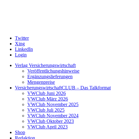
Twitter
Xing
LinkedIn
Login
Verlag Versicherungswirtschaft
Veröffentlichungshinweise
Ergänzungslieferungen
Mengenpreise
VersicherungswirtschaftCLUB – Das Talkformat
VWClub Juni 2026
VWClub März 2026
VWClub November 2025
VWClub Juli 2025
VWClub November 2024
VWClub Oktober 2023
VWClub April 2023
Shop
Redaktion