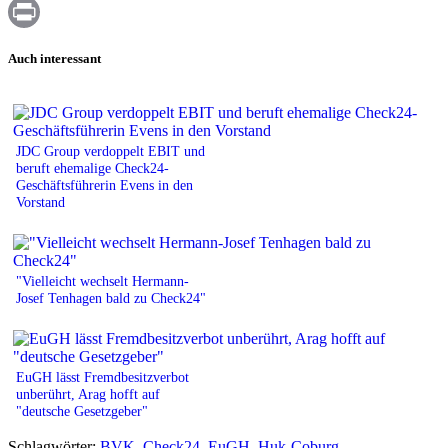
WhatsApp
Print
Auch interessant
JDC Group verdoppelt EBIT und
beruft ehemalige Check24-
Geschäftsführerin Evens in den
Vorstand
"Vielleicht wechselt Hermann-
Josef Tenhagen bald zu Check24"
EuGH lässt Fremdbesitzverbot
unberührt, Arag hofft auf
"deutsche Gesetzgeber"
Schlagwörter:
BVK
,
Check24
,
EuGH
,
Huk-Coburg