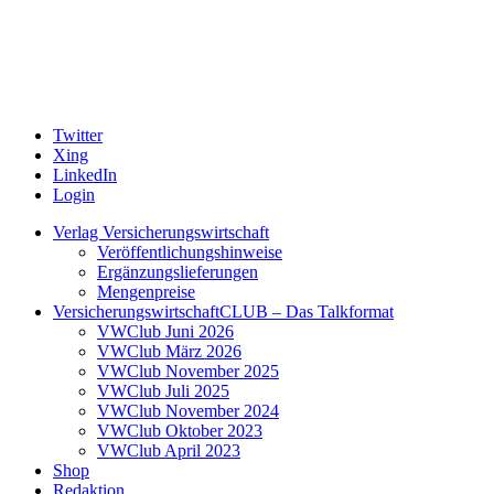
Twitter
Xing
LinkedIn
Login
Verlag Versicherungswirtschaft
Veröffentlichungshinweise
Ergänzungslieferungen
Mengenpreise
VersicherungswirtschaftCLUB – Das Talkformat
VWClub Juni 2026
VWClub März 2026
VWClub November 2025
VWClub Juli 2025
VWClub November 2024
VWClub Oktober 2023
VWClub April 2023
Shop
Redaktion