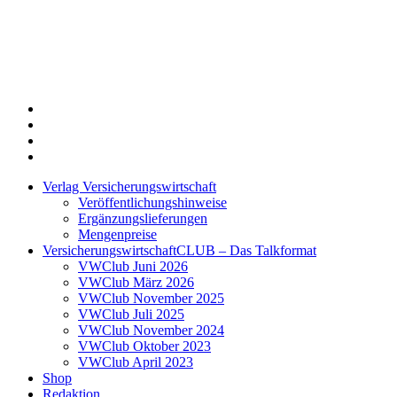
Twitter
Xing
LinkedIn
Login
Verlag Versicherungswirtschaft
Veröffentlichungshinweise
Ergänzungslieferungen
Mengenpreise
VersicherungswirtschaftCLUB – Das Talkformat
VWClub Juni 2026
VWClub März 2026
VWClub November 2025
VWClub Juli 2025
VWClub November 2024
VWClub Oktober 2023
VWClub April 2023
Shop
Redaktion