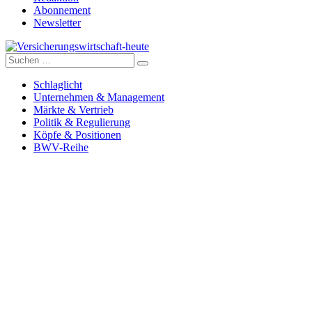
Abonnement
Newsletter
Suche
Versicherungswirtschaft-heute
nach:
Schlaglicht
Unternehmen & Management
Märkte & Vertrieb
Politik & Regulierung
Köpfe & Positionen
BWV-Reihe