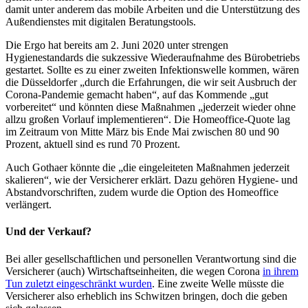
damit unter anderem das mobile Arbeiten und die Unterstützung des
Außendienstes mit digitalen Beratungstools.
Die Ergo hat bereits am 2. Juni 2020 unter strengen
Hygienestandards die sukzessive Wiederaufnahme des Bürobetriebs
gestartet. Sollte es zu einer zweiten Infektionswelle kommen, wären
die Düsseldorfer „durch die Erfahrungen, die wir seit Ausbruch der
Corona-Pandemie gemacht haben“, auf das Kommende „gut
vorbereitet“ und könnten diese Maßnahmen „jederzeit wieder ohne
allzu großen Vorlauf implementieren“. Die Homeoffice-Quote lag
im Zeitraum von Mitte März bis Ende Mai zwischen 80 und 90
Prozent, aktuell sind es rund 70 Prozent.
Auch Gothaer könnte die „die eingeleiteten Maßnahmen jederzeit
skalieren“, wie der Versicherer erklärt. Dazu gehören Hygiene- und
Abstandvorschriften, zudem wurde die Option des Homeoffice
verlängert.
Und der Verkauf?
Bei aller gesellschaftlichen und personellen Verantwortung sind die
Versicherer (auch) Wirtschaftseinheiten, die wegen Corona
in ihrem
Tun zuletzt eingeschränkt wurden
. Eine zweite Welle müsste die
Versicherer also erheblich ins Schwitzen bringen, doch die geben