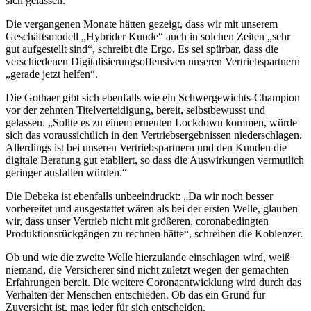
sich gelassen.
Die vergangenen Monate hätten gezeigt, dass wir mit unserem
Geschäftsmodell „Hybrider Kunde“ auch in solchen Zeiten „sehr
gut aufgestellt sind“, schreibt die Ergo. Es sei spürbar, dass die
verschiedenen Digitalisierungsoffensiven unseren Vertriebspartnern
„gerade jetzt helfen“.
Die Gothaer gibt sich ebenfalls wie ein Schwergewichts-Champion
vor der zehnten Titelverteidigung, bereit, selbstbewusst und
gelassen. „Sollte es zu einem erneuten Lockdown kommen, würde
sich das voraussichtlich in den Vertriebsergebnissen niederschlagen.
Allerdings ist bei unseren Vertriebspartnern und den Kunden die
digitale Beratung gut etabliert, so dass die Auswirkungen vermutlich
geringer ausfallen würden.“
Die Debeka ist ebenfalls unbeeindruckt: „Da wir noch besser
vorbereitet und ausgestattet wären als bei der ersten Welle, glauben
wir, dass unser Vertrieb nicht mit größeren, coronabedingten
Produktionsrückgängen zu rechnen hätte“, schreiben die Koblenzer.
Ob und wie die zweite Welle hierzulande einschlagen wird, weiß
niemand, die Versicherer sind nicht zuletzt wegen der gemachten
Erfahrungen bereit. Die weitere Coronaentwicklung wird durch das
Verhalten der Menschen entschieden. Ob das ein Grund für
Zuversicht ist, mag jeder für sich entscheiden.