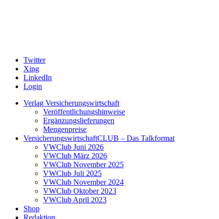
Twitter
Xing
LinkedIn
Login
Verlag Versicherungswirtschaft
Veröffentlichungshinweise
Ergänzungslieferungen
Mengenpreise
VersicherungswirtschaftCLUB – Das Talkformat
VWClub Juni 2026
VWClub März 2026
VWClub November 2025
VWClub Juli 2025
VWClub November 2024
VWClub Oktober 2023
VWClub April 2023
Shop
Redaktion