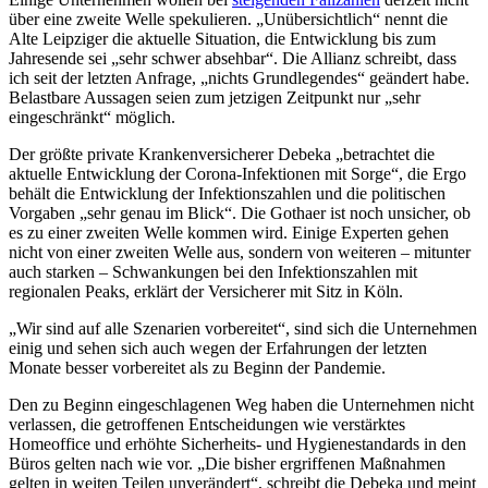
über eine zweite Welle spekulieren. „Unübersichtlich“ nennt die
Alte Leipziger die aktuelle Situation, die Entwicklung bis zum
Jahresende sei „sehr schwer absehbar“. Die Allianz schreibt, dass
ich seit der letzten Anfrage, „nichts Grundlegendes“ geändert habe.
Belastbare Aussagen seien zum jetzigen Zeitpunkt nur „sehr
eingeschränkt“ möglich.
Der größte private Krankenversicherer Debeka „betrachtet die
aktuelle Entwicklung der Corona-Infektionen mit Sorge“, die Ergo
behält die Entwicklung der Infektionszahlen und die politischen
Vorgaben „sehr genau im Blick“. Die Gothaer ist noch unsicher, ob
es zu einer zweiten Welle kommen wird. Einige Experten gehen
nicht von einer zweiten Welle aus, sondern von weiteren – mitunter
auch starken – Schwankungen bei den Infektionszahlen mit
regionalen Peaks, erklärt der Versicherer mit Sitz in Köln.
„Wir sind auf alle Szenarien vorbereitet“, sind sich die Unternehmen
einig und sehen sich auch wegen der Erfahrungen der letzten
Monate besser vorbereitet als zu Beginn der Pandemie.
Den zu Beginn eingeschlagenen Weg haben die Unternehmen nicht
verlassen, die getroffenen Entscheidungen wie verstärktes
Homeoffice und erhöhte Sicherheits- und Hygienestandards in den
Büros gelten nach wie vor. „Die bisher ergriffenen Maßnahmen
gelten in weiten Teilen unverändert“, schreibt die Debeka und meint