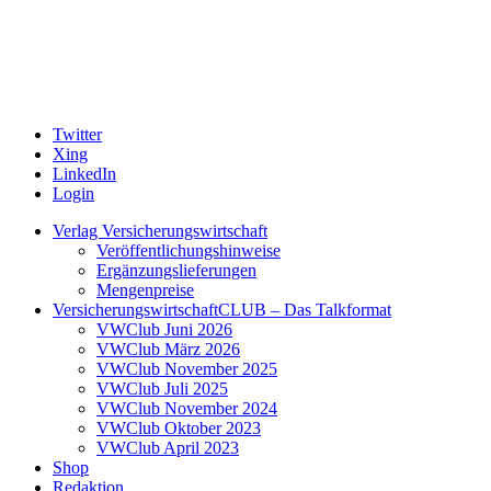
Twitter
Xing
LinkedIn
Login
Verlag Versicherungswirtschaft
Veröffentlichungshinweise
Ergänzungslieferungen
Mengenpreise
VersicherungswirtschaftCLUB – Das Talkformat
VWClub Juni 2026
VWClub März 2026
VWClub November 2025
VWClub Juli 2025
VWClub November 2024
VWClub Oktober 2023
VWClub April 2023
Shop
Redaktion