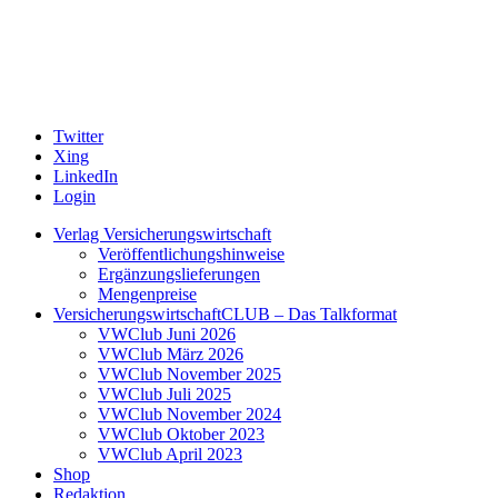
Twitter
Xing
LinkedIn
Login
Verlag Versicherungswirtschaft
Veröffentlichungshinweise
Ergänzungslieferungen
Mengenpreise
VersicherungswirtschaftCLUB – Das Talkformat
VWClub Juni 2026
VWClub März 2026
VWClub November 2025
VWClub Juli 2025
VWClub November 2024
VWClub Oktober 2023
VWClub April 2023
Shop
Redaktion