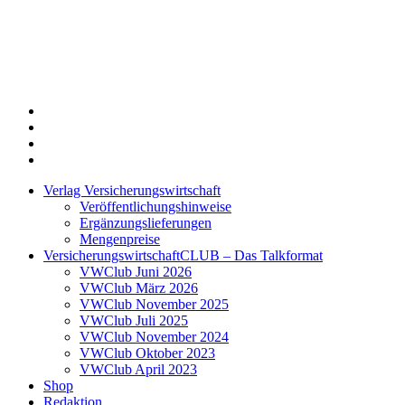
Twitter
Xing
LinkedIn
Login
Verlag Versicherungswirtschaft
Veröffentlichungshinweise
Ergänzungslieferungen
Mengenpreise
VersicherungswirtschaftCLUB – Das Talkformat
VWClub Juni 2026
VWClub März 2026
VWClub November 2025
VWClub Juli 2025
VWClub November 2024
VWClub Oktober 2023
VWClub April 2023
Shop
Redaktion