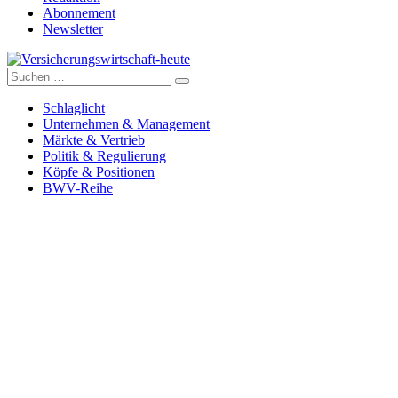
Abonnement
Newsletter
Suche
Versicherungswirtschaft-heute
nach:
Schlaglicht
Unternehmen & Management
Märkte & Vertrieb
Politik & Regulierung
Köpfe & Positionen
BWV-Reihe