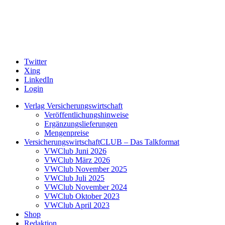
Twitter
Xing
LinkedIn
Login
Verlag Versicherungswirtschaft
Veröffentlichungshinweise
Ergänzungslieferungen
Mengenpreise
VersicherungswirtschaftCLUB – Das Talkformat
VWClub Juni 2026
VWClub März 2026
VWClub November 2025
VWClub Juli 2025
VWClub November 2024
VWClub Oktober 2023
VWClub April 2023
Shop
Redaktion