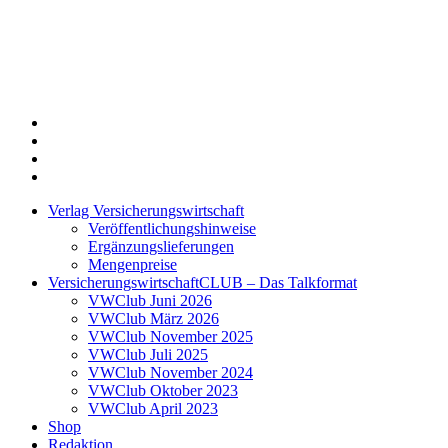
Twitter
Xing
LinkedIn
Login
Verlag Versicherungswirtschaft
Veröffentlichungshinweise
Ergänzungslieferungen
Mengenpreise
VersicherungswirtschaftCLUB – Das Talkformat
VWClub Juni 2026
VWClub März 2026
VWClub November 2025
VWClub Juli 2025
VWClub November 2024
VWClub Oktober 2023
VWClub April 2023
Shop
Redaktion