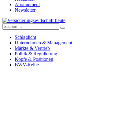
Abonnement
Newsletter
Suche
Versicherungswirtschaft-heute
nach:
Schlaglicht
Unternehmen & Management
Märkte & Vertrieb
Politik & Regulierung
Köpfe & Positionen
BWV-Reihe