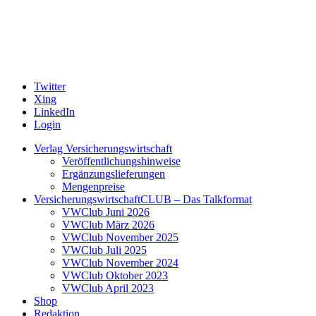
Twitter
Xing
LinkedIn
Login
Verlag Versicherungswirtschaft
Veröffentlichungshinweise
Ergänzungslieferungen
Mengenpreise
VersicherungswirtschaftCLUB – Das Talkformat
VWClub Juni 2026
VWClub März 2026
VWClub November 2025
VWClub Juli 2025
VWClub November 2024
VWClub Oktober 2023
VWClub April 2023
Shop
Redaktion