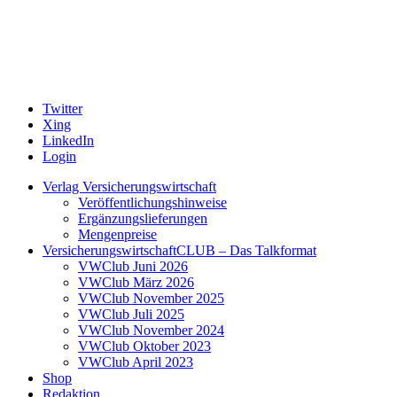
Twitter
Xing
LinkedIn
Login
Verlag Versicherungswirtschaft
Veröffentlichungshinweise
Ergänzungslieferungen
Mengenpreise
VersicherungswirtschaftCLUB – Das Talkformat
VWClub Juni 2026
VWClub März 2026
VWClub November 2025
VWClub Juli 2025
VWClub November 2024
VWClub Oktober 2023
VWClub April 2023
Shop
Redaktion