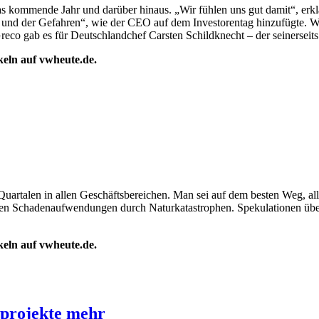
das kommende Jahr und darüber hinaus. „Wir fühlen uns gut damit“, er
lt und der Gefahren“, wie der CEO auf dem Investorentag hinzufügte. 
o gab es für Deutschlandchef Carsten Schildknecht – der seinerseits 
ikeln auf vwheute.de.
Quartalen in allen Geschäftsbereichen. Man sei auf dem besten Weg, alle
eren Schadenaufwendungen durch Naturkatastrophen. Spekulationen üb
ikeln auf vwheute.de.
sprojekte mehr