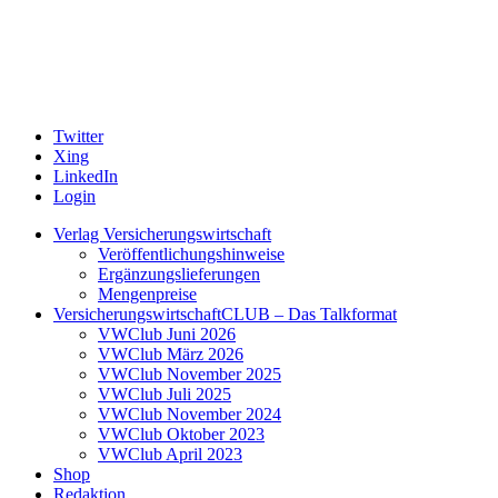
Twitter
Xing
LinkedIn
Login
Verlag Versicherungswirtschaft
Veröffentlichungshinweise
Ergänzungslieferungen
Mengenpreise
VersicherungswirtschaftCLUB – Das Talkformat
VWClub Juni 2026
VWClub März 2026
VWClub November 2025
VWClub Juli 2025
VWClub November 2024
VWClub Oktober 2023
VWClub April 2023
Shop
Redaktion